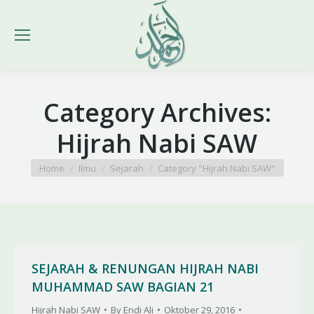
Category Archives:
Hijrah Nabi SAW
You are here:
Home
Ilmu
Sejarah
Category "Hijrah Nabi SAW"
SEJARAH & RENUNGAN HIJRAH NABI
MUHAMMAD SAW BAGIAN 21
Hijrah Nabi SAW
By
Endi Ali
Oktober 29, 2016