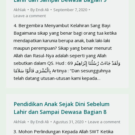
Akhlak
By
Endi Ali
September 7, 2020
Leave a comment
4. Bergembira Menyambut Kelahiran Sang Bayi
Bagaimana sikap yang benar bagi orang tua ketika
mendapatkan karunia berupa anak, baik laki-laki
maupun perempuan? Sikap yang benar menurut
Allah dan Rasul-Nya adalah seperti yang Allah
sebutkan dalam QS. Hud : 69 وَلَقَدْ جَاءَتْ رُسُلُنَا إِبْرَاهِيْمَ
بِالْبُشْرَى قَالُوْا سَلاَمًا Artinya : “Dan sesungguhnya
telah datang utusan-utusan kami kepada…
Pendidikan Anak Sejak Dini Sebelum
Lahir dan Sampai Dewasa Bagian 8
Akhlak
By
Endi Ali
Agustus 31, 2020
Leave a comment
3. Mohon Perlindungan Kepada Allah SWT Ketika