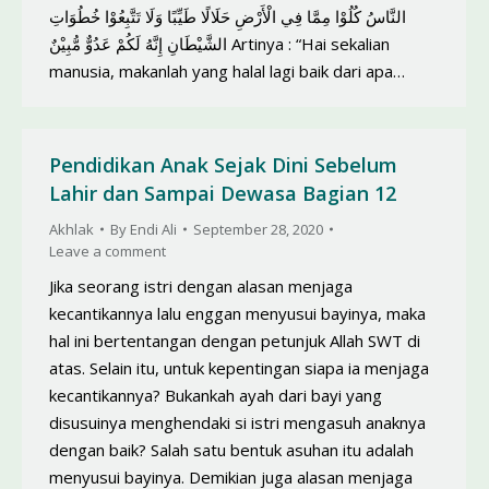
النَّاسُ كُلُوْا مِمَّا فِي الْأَرْضِ حَلَالًا طَيِّبًا وَلَا تَتَّبِعُوْا خُطُوَاتِ
الشَّيْطَانِ إِنَّهُ لَكُمْ عَدُوٌّ مُّبِيْنٌ Artinya : “Hai sekalian
manusia, makanlah yang halal lagi baik dari apa…
Pendidikan Anak Sejak Dini Sebelum
Lahir dan Sampai Dewasa Bagian 12
Akhlak
By
Endi Ali
September 28, 2020
Leave a comment
Jika seorang istri dengan alasan menjaga
kecantikannya lalu enggan menyusui bayinya, maka
hal ini bertentangan dengan petunjuk Allah SWT di
atas. Selain itu, untuk kepentingan siapa ia menjaga
kecantikannya? Bukankah ayah dari bayi yang
disusuinya menghendaki si istri mengasuh anaknya
dengan baik? Salah satu bentuk asuhan itu adalah
menyusui bayinya. Demikian juga alasan menjaga