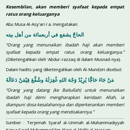
Kesembilan, akan memberi syafaat kepa­da empat
ratus orang keluarganya
Abu Musa Al-Asy’ari r.a. mengatakan:
الحاجّ يشفع في أربعمائة من أهل بيته
“Orang yang menunaikan ibadah haji akan memberi
syafaat kepa­da empat ratus orang keluarganya.”
(Diketengahkan oleh ‘Abdur-razzaq di dalam Musnad-nya).
Dalam hadits yang diketengahkan oleh Al-Mundziri disebut:
مَنْ جَاءَ حَاجًّا يُرِيْدُ وَجْهَ اللهِ غُفِرَلَهُ وشُفِّعَ فِيْمَنْ دَعَالَهُ
“Orang yang datang (ke Baitullah) untuk menunaikan
ibadah haji demi mengharapkan keridaan Allah, ia
diampuni dosa kesalahan­nya dan diperkenankan memberi
syafaat kepada orang yang men­doakannya.”
Sumber : Terjemah Syaraf al-Ummah al-Muhammadiyyah
Karya Sayid Muhammad bin Alawi al-Maliki al-Hassani