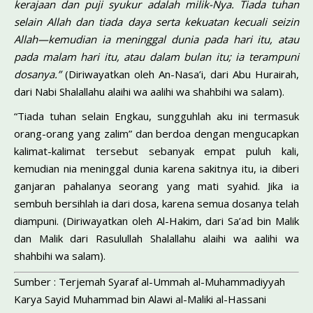
kerajaan dan puji syukur ada­lah milik-Nya. Tiada tuhan
selain Allah dan tiada daya serta kekuatan kecuali seizin
Allah—kemudian ia meninggal dunia pada hari itu, atau
pada malam hari itu, atau dalam bulan itu; ia terampuni
dosa­nya.”
(Diriwayatkan oleh An-Nasa’i, dari Abu Hurairah,
dari Nabi Shalallahu alaihi wa aalihi wa shahbihi wa salam).
“Tiada tuhan selain Engkau, sungguhlah aku ini termasuk
orang-orang yang zalim” dan berdoa dengan mengucapkan
kalimat-kali­mat tersebut sebanyak empat puluh kali,
kemudian nia meninggal dunia karena sakitnya itu, ia diberi
ganjaran pahalanya seorang yang mati syahid. Jika ia
sembuh bersihlah ia dari dosa, karena semua dosanya telah
diampuni. (Diriwayatkan oleh Al-Hakim, dari Sa’ad bin Malik
dan Malik dari Rasulullah Shalallahu alaihi wa aalihi wa
shahbihi wa salam).
Sumber : Terjemah Syaraf al-Ummah al-Muhammadiyyah
Karya Sayid Muhammad bin Alawi al-Maliki al-Hassani