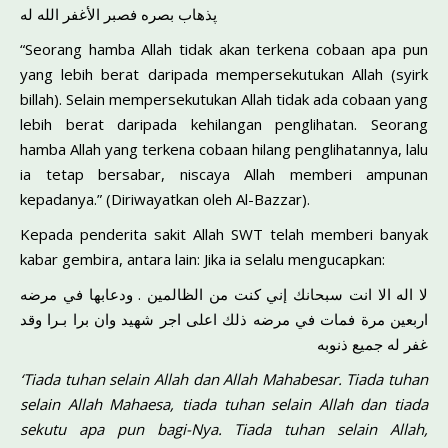
پذهاب بصره فصبر الأغفر الله له
“Seorang hamba Allah tidak akan terkena cobaan apa pun
yang lebih berat daripada mempersekutukan Allah (syirk
billah). Selain mempersekutukan Allah tidak ada cobaan yang
lebih berat daripa­da kehilangan penglihatan. Seorang
hamba Allah yang terkena coba­an hilang penglihatannya, lalu
ia tetap bersabar, niscaya Allah mem­beri ampunan
kepadanya.” (Diriwayatkan oleh Al-Bazzar).
Kepada penderita sakit Allah SWT telah memberi banyak
kabar gembira, antara lain: Jika ia selalu mengucapkan:
لا اله الا انت سبحانك إني كنت من الظالمين . ودعابها في مرضه
اربعين مرة فمات في مرضه ذلك اعلى اجر شهيد وان برا بـرا وقد
غفر له جميع ذنوبه
‘Tiada tuhan selain Allah dan Allah Mahabesar. Tiada tuhan
selain Allah Mahaesa, tiada tuhan selain Allah dan tiada
sekutu apa pun bagi-Nya. Tiada tuhan selain Allah,