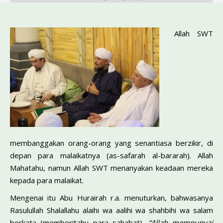
Allah SWT
membanggakan orang-orang yang senantiasa berzikir, di
depan para malaikatnya (as-safarah al-bararah). Allah
Mahatahu, na­mun Allah SWT menanyakan keadaan mereka
kepada para malaikat.
Mengenai itu Abu Hurairah r.a. menuturkan, bahwasanya
Ra­sulullah Shalallahu alaihi wa aalihi wa shahbihi wa salam
berkata (memberitahu para sahabat).
“Allah mempunyai