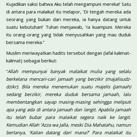
Kujadikan saksi bahwa Aku telah mengampuni mereka!’ Satu
di antara para malaikat itu melapor, ‘Di tengah mereka ada
seorang yang bukan dari mereka, ia hanya datang untuk
suatu kebutuhan!’ Tuhan menjawab, ‘Ia kuampuni. Mereka
itu orang-orang yang tidak menyusahkan yang mau duduk
bersama mere­ka.”
Muslim meriwayatkan hadits tersebut dengan (lafal kalimat-
kalimat) sebagai berikut:
“
Allah mempunyai banyak malaikat mulia yang selalu
berkelana mencari-cari jamaah yang berzikir (majalisudz-
dzikr). Bila mereka me­nemukan suatu majelis (jamaah)
sedang berzikir, mereka duduk bersa­ma jamaah, lalu
membentangkan sayap masing-masing sehingga meli­puti
apa yang ada di antara jamaah dan langit. Apabila jamaah
itu telah bubar para malaikat segera naik ke langit.
Kemudian Allah ‘Azza wa Jalla, meski Dia Mahatahu, namun
bertanya, ‘Kalian datang dari mana?’ Para malaikat itu