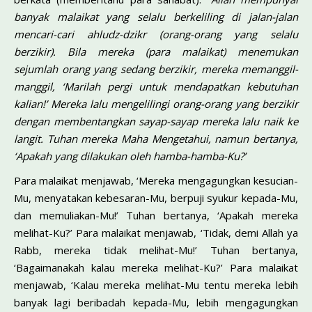
banyak malaikat yang selalu berkeliling di jalan-jalan
mencari-cari ahludz-dzikr (orang-orang yang selalu
berzikir). Bila mereka (para malaikat) menemukan
sejumlah orang yang sedang berzikir, mereka memanggil-
manggil, ‘Marilah pergi untuk mendapatkan kebutuhan
kalian!’ Mere­ka lalu mengelilingi orang-orang yang berzikir
dengan membentangkan sayap-sayap mereka lalu naik ke
langit. Tuhan mereka Maha Mengeta­hui, namun bertanya,
‘Apakah yang dilakukan oleh hamba-hamba-Ku?’
Para malaikat menjawab, ‘Mereka mengagungkan kesucian-
Mu, menya­takan kebesaran-Mu, berpuji syukur kepada-Mu,
dan memuliakan-Mu!’ Tuhan bertanya, ‘Apakah mereka
melihat-Ku?’ Para malaikat menja­wab, ‘Tidak, demi Allah ya
Rabb, mereka tidak melihat-Mu!’ Tuhan bertanya,
‘Bagaimanakah kalau mereka melihat-Ku?’ Para malaikat
men­jawab, ‘Kalau mereka melihat-Mu tentu mereka lebih
banyak lagi beriba­dah kepada-Mu, lebih mengagungkan