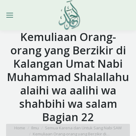
Kemuliaan Orang-
orang yang Berzikir di
Kalangan Umat Nabi
Muhammad Shalallahu
alaihi wa aalihi wa
shahbihi wa salam
Bagian 22
You are here:
Home
Ilmu
Semua Karena dan Untuk Sang Nabi SAW
Kemuliaan Orang-orang yang Berzikir di…