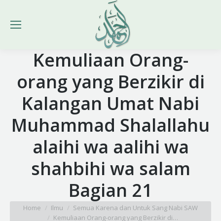
Kemuliaan Orang-
orang yang Berzikir di
Kalangan Umat Nabi
Muhammad Shalallahu
alaihi wa aalihi wa
shahbihi wa salam
Bagian 21
You are here:
Home
Ilmu
Semua Karena dan Untuk Sang Nabi SAW
Kemuliaan Orang-orang yang Berzikir di…