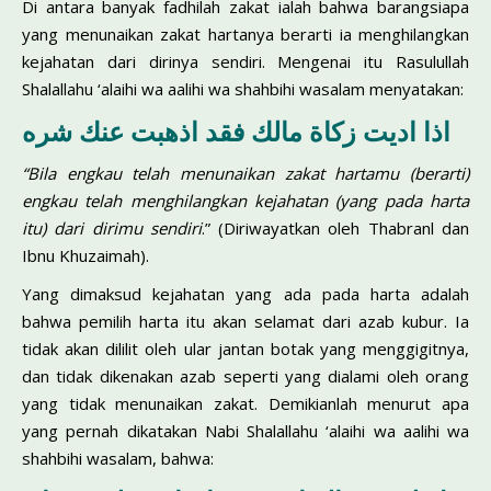
Di antara banyak fadhilah zakat ialah bahwa barangsiapa
yang menunaikan zakat hartanya berarti ia menghilangkan
kejahatan dari dirinya sendiri. Mengenai itu Rasulullah
Shalallahu ‘alaihi wa aalihi wa shahbihi wasalam menyatakan:
اذا اديت زكاة مالك فقد اذهبت عنك شره
“Bila engkau telah menunaikan zakat hartamu (berarti)
engkau telah menghilangkan kejahatan (yang pada harta
itu) dari dirimu sen­diri
.” (Diriwayatkan oleh Thabranl dan
Ibnu Khuzaimah).
Yang dimaksud kejahatan yang ada pada harta adalah
bahwa pemilih harta itu akan selamat dari azab kubur. Ia
tidak akan dililit oleh ular jantan botak yang menggigitnya,
dan tidak dikenakan azab seperti yang dialami oleh orang
yang tidak menunaikan zakat. Demikianlah menu­rut apa
yang pernah dikatakan Nabi Shalallahu ‘alaihi wa aalihi wa
shahbihi wasalam, bahwa: