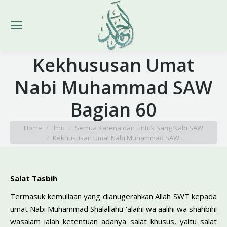
Kekhususan Umat
Nabi Muhammad SAW
Bagian 60
You are here:
Home
Ilmu
Semua Karena dan Untuk Sang Nabi SAW
Kekhususan Umat Nabi Muhammad SAW…
Salat Tasbih
Termasuk kemuliaan yang dianugerahkan Allah SWT kepada
umat Nabi Muhammad Shalallahu ‘alaihi wa aalihi wa shahbihi
wasalam ialah ketentuan adanya salat khusus, yaitu salat