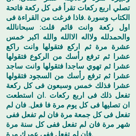
تصلي اربع ركعات تقرأ فى كل ركعة فاتحة
الكتاب وسورة .فاذا فرغت من القراءة فى
اول ركعة وانت قائم قلت: سبحانالله
والحمدلله ولااله الاالله والله اكبر خمس
عشرة مرة ثم اركع فتقولها وانت راكع
عشرا ثم ترفع رأسك من الركوع فتقولها
عشرا ثم تهوي ساجدا فتقولها وانت ساجد
عشرا ثم ترفع رأسك من السجود فتقولها
عشرا فذلك خمس وسبعون فى كل ركعة
تفعل ذلك فى اربع ركعات .ان استطعت
ان تصليها فى كل يوم مرة فا فعل. فان لم
تفعل فى كل جمعة مرة فان لم تفعل ففى
شهر مرة فان لم تفعل ففى كل سنة مرة
فان لم تفعل ففى عمرك مرة.