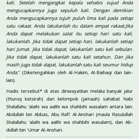
kali. Setelah mengangkat kepala sehabis su­jud Anda
mengucapkannya juga sepuluh kali. Dengan demikian
Anda mengucapkannya tujuh puluh lima kali pada setiap
satu raka­at. Anda lakukanlah itu dalam empat rakaat.Jika
Anda dapat melakukan salat itu setiap hari satu kali,
lakukanlah. Jika tidak dapat seti­ap hari, lakukanlah setiap
hari Jumat. Jika tidak dapat, lakukanlah satu kali sebulan.
Jika tidak dapat, lakukanlah satu kali setahun. Dan jika
masih juga tidak dapat, lakukanlah satu kali seumur hidup
Anda.
” (Diketengahkan oleh Al-Hakim, Al-Baihaqi dan lain-
lain).
Hadis tersebut* di atas diriwayatkan melalui banyak jalur
(thuruq katsirah) dari kelompok (jamaah) sahabat Nabi
Shalallahu ‘alaihi wa aalihi wa shahbihi wasalam antara lain:
Abdul­lah bin Abbas, Abu Rafi’ Al-Anshari (maula Rasulullah
Shalallahu ‘alaihi wa aalihi wa shahbihi wasalam), dan Ab­
dullah bin ‘Umar Al-Anshari.