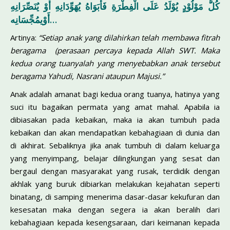
كُلُّ مَوْلُوْدٍ يُوْلَدُ عَلَى الْفِطْرَةِ فَأَبَوَاهُ يُهَوِّدَانِهِ أَوْ يُنَصِّرَانِهِ
أَوْيمُجِّسَانِه…
Artinya:
“Setiap anak yang dilahirkan telah membawa fitrah
beragama (perasaan percaya kepada Allah SWT. Maka
kedua orang tuanyalah yang menyebabkan anak tersebut
beragama Yahudi, Nasrani ataupun Majusi.”
Anak adalah amanat bagi kedua orang tuanya, hatinya yang
suci itu bagaikan permata yang amat mahal. Apabila ia
dibiasakan pada kebaikan, maka ia akan tumbuh pada
kebaikan dan akan mendapatkan kebahagiaan di dunia dan
di akhirat. Sebaliknya jika anak tumbuh di dalam keluarga
yang menyimpang, belajar dilingkungan yang sesat dan
bergaul dengan masyarakat yang rusak, terdidik dengan
akhlak yang buruk dibiarkan melakukan kejahatan seperti
binatang, di samping menerima dasar-dasar kekufuran dan
kesesatan maka dengan segera ia akan beralih dari
kebahagiaan kepada kesengsaraan, dari keimanan kepada