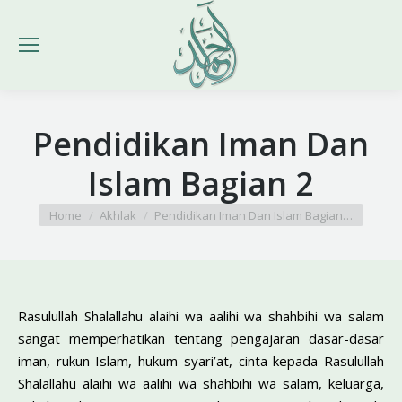
Pendidikan Iman Dan
Islam Bagian 2
You are here:
Home
Akhlak
Pendidikan Iman Dan Islam Bagian…
Rasulullah Shalallahu alaihi wa aalihi wa shahbihi wa salam
sangat memperhatikan tentang pengajaran dasar-dasar
iman, rukun Islam, hukum syari’at, cinta kepada Rasulullah
Shalallahu alaihi wa aalihi wa shahbihi wa salam, keluarga,