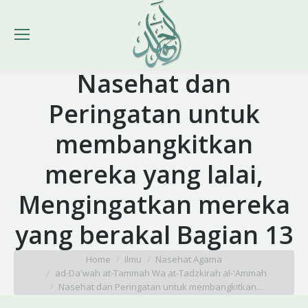
Nasehat dan
Peringatan untuk
membangkitkan
mereka yang lalai,
Mengingatkan mereka
yang berakal Bagian 13
You are here:
Home
Ilmu
Nasehat Agama
ad-Da'wah at-Tammah Wa at-Tadzkirah al-'Ammah
Nasehat dan Peringatan untuk membangkitkan…