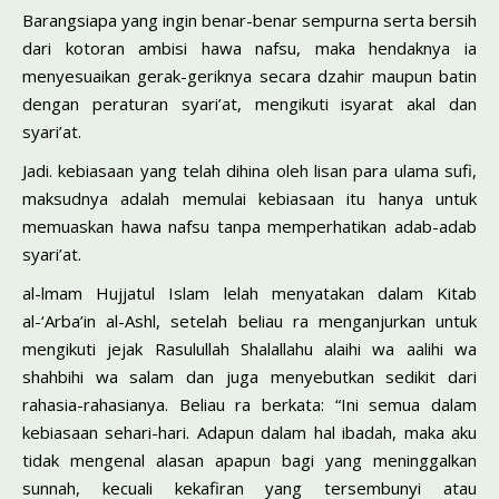
Barangsiapa yang ingin benar-benar sempurna serta bersih
dari kotoran ambisi hawa nafsu, maka hendaknya ia
menyesuaikan gerak-geriknya secara dzahir maupun batin
dengan peraturan syari’at, mengikuti isyarat akal dan
syari’at.
Jadi. kebiasaan yang telah dihina oleh lisan para ulama sufi,
maksudnya adalah memulai kebiasaan itu hanya untuk
memuaskan hawa nafsu tanpa memperhatikan adab-adab
syari’at.
al-lmam Hujjatul Islam lelah menyatakan dalam Kitab
al-‘Arba’in al-Ashl, setelah beliau ra menganjurkan untuk
mengikuti jejak Rasulullah Shalallahu alaihi wa aalihi wa
shahbihi wa salam dan juga menyebutkan sedikit dari
rahasia-­rahasianya. Beliau ra berkata: “Ini semua dalam
kebiasaan sehari-hari. Adapun dalam hal ibadah, maka aku
tidak mengenal alasan apapun bagi yang meninggalkan
sunnah, kecuali kekafiran yang tersembunyi atau