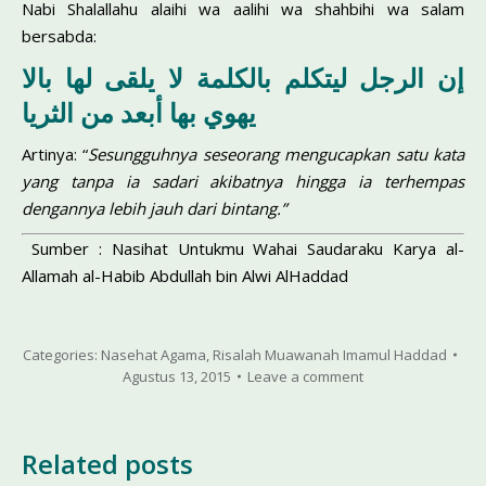
Nabi Shalallahu alaihi wa aalihi wa shahbihi wa salam
bersabda:
إن الرجل ليتكلم بالكلمة لا يلقى لها بالا
يهوي بها أبعد من الثريا
Artinya: “
Sesungguhnya seseorang mengucapkan satu kata
yang tanpa ia sadari akibatnya hingga ia terhempas
dengannya lebih jauh dari bintang.”
Sumber : Nasihat Untukmu Wahai Saudaraku Karya al-
Allamah al-Habib Abdullah bin Alwi AlHaddad
Categories:
Nasehat Agama
,
Risalah Muawanah Imamul Haddad
Agustus 13, 2015
Leave a comment
Related posts