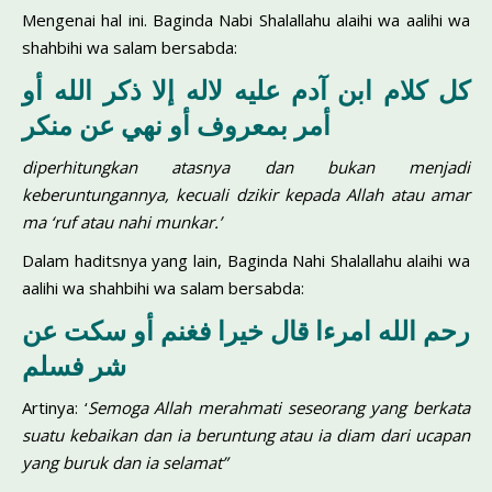
Mengenai hal ini. Baginda Nabi Shalallahu alaihi wa aalihi wa
shahbihi wa salam bersabda:
كل كلام ابن آدم عليه لاله إلا ذكر الله أو
أمر بمعروف أو نهي عن منكر
diperhitungkan atasnya dan bukan menjadi
keberuntungannya, kecuali dzikir kepada Allah atau amar
ma ‘ruf atau nahi munkar.’
Dalam haditsnya yang lain, Baginda Nahi Shalallahu alaihi wa
aalihi wa shahbihi wa salam bersabda:
رحم الله امرءا قال خيرا فغنم أو سكت عن
شر فسلم
Artinya: ‘
Semoga Allah merahmati seseorang yang berkata
suatu kebaikan dan ia beruntung atau ia diam dari ucapan
yang buruk dan ia selamat”