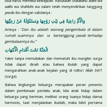
usia harus memikul kewajiban. Rasulullah Shalallahu alaihi wa
aalihi wa shahbihi wa salam telah menyendirikan tanggung
jawab ibu dengan sabdanya :
وَالْأُمُّ رَاعِيَةٌ فِي بَيْتِ زَوْجِهَا وَمَسْئُوْلَةٌ عَنْ رَعِيَّتِهَا
Artinya : “
Dan ibu adalah seorang pengembala di dalam
rumah suaminya dan ia bertanggung jawab terhadap
gembalaannya itu.”
الْجَنَّةُ تَحْتَ أَقْدَامِ الْأُمَّهَاتِ
Yakni tanpa memuliakan dan mematuhi ibu mungkin surga
tidak dapat diraih atau bahwa ibulah yang dapat
mengarahkan anak-anak kejalan yang di ridho’i Allah SWT
(surga).
Bahwa lingkungan keluarga merupakan peran penentu
dalam pembinaan perilaku anak, bila anak hidup dalam
keluarga yang beriman, melihat orang tuanya hidup damai
harmonis, taat menjalankan ibadah, maka bibit pertama