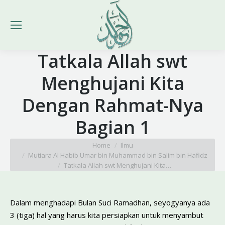
Tatkala Allah swt
Menghujani Kita
Dengan Rahmat-Nya
Bagian 1
You are here:
Home
Ilmu
Mutiara Al Habib Umar bin Muhammad bin Salim bin Hafidz
Tatkala Allah swt Menghujani Kita…
Dalam menghadapi Bulan Suci Ramadhan, seyogyanya ada
3 (tiga) hal yang harus kita persiapkan untuk menyambut