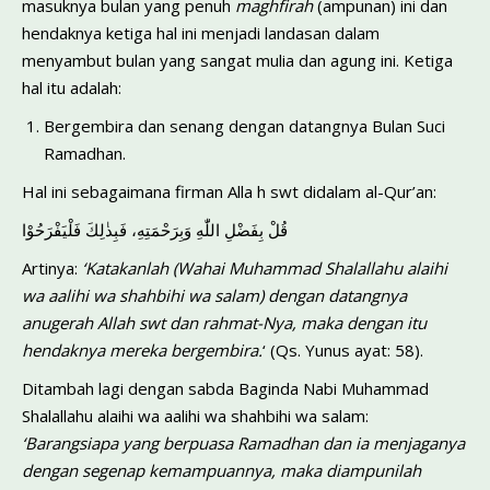
masuknya bulan yang penuh
maghfirah
(ampunan) ini dan
hendaknya ketiga hal ini menjadi landasan dalam
menyambut bulan yang sangat mulia dan agung ini. Ketiga
hal itu adalah:
Bergembira dan senang dengan datangnya Bulan Suci
Ramadhan.
Hal ini sebagaimana firman Alla h swt didalam al-Qur’an:
قُلْ بِفَضْلِ اللّٰهِ وَبِرَحْمَتِهِ، فَبِذٰلِكَ فَلْيَفْرَحُوْا
Artinya:
‘Katakanlah (Wahai Muhammad Shalallahu alaihi
wa aalihi wa shahbihi wa salam) dengan datang
nya
anugerah Allah swt dan rahmat-Nya, maka dengan itu
hendaknya
mereka bergembira.
‘ (Qs. Yunus ayat: 58).
Ditambah lagi dengan sabda Baginda Nabi Muhammad
Shalallahu alaihi wa aalihi wa shahbihi wa salam:
‘Barangsiapa yang berpuasa Ramadhan dan ia menjaganya
dengan segenap kemampuannya, maka diampunilah