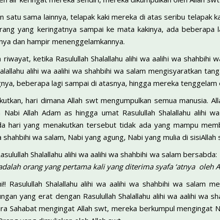
atu sama lainnya, telapak kaki mereka di atas seribu telapak kak
ang yang keringatnya sampai ke mata kakinya, ada beberapa l
gnya dan hampir menenggelamkannya.
riwayat, ketika Rasulullah Shalallahu alihi wa aalihi wa shahbi
halallahu alihi wa aalihi wa shahbihi wa salam mengisyaratkan ta
nya, beberapa lagi sampai di atasnya, hingga mereka tenggelam o
kutkan, hari dimana Allah swt mengumpulkan semua manusia. A
Nabi Allah Adam as hingga umat Rasulullah Shalallahu alihi wa
pada hari yang menakutkan tersebut tidak ada yang mampu membe
 wa shahbihi wa salam, Nabi yang agung, Nabi yang mulia di sisiAllah 
sulullah Shalallahu alihi wa aalihi wa shahbihi wa salam bersabda:
dalah orang yang pertama kali yang diterima syafa ‘atnya oleh Al
ini!! Rasulullah Shalallahu alihi wa aalihi wa shahbihi wa sala
ngan yang erat dengan Rasulullah Shalallahu alihi wa aalihi wa 
ra Sahabat mengingat Allah swt, mereka berkumpul mengingat Nab