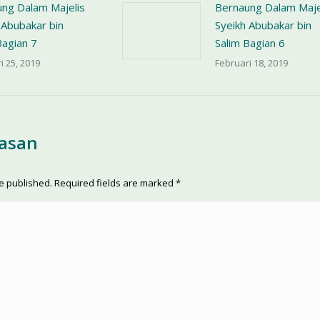
ng Dalam Majelis
Bernaung Dalam Maje
 Abubakar bin
Syeikh Abubakar bin
Bagian 7
Salim Bagian 6
i 25, 2019
Februari 18, 2019
lasan
be published. Required fields are marked
*