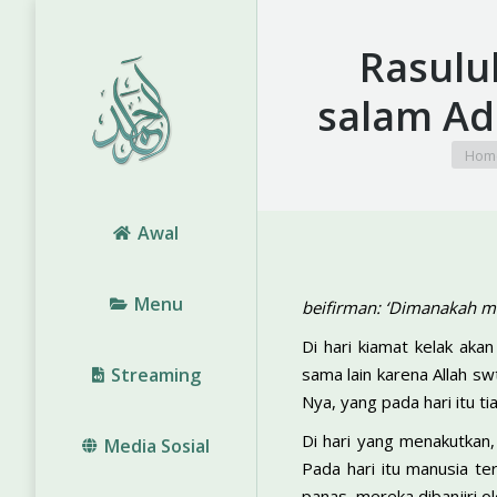
Rasulul
salam Ada
You a
Hom
Awal
Menu
beifirman: ‘Dimanakah me
Di hari kiamat kelak aka
Streaming
sama lain karena Allah sw
Nya, yang pada hari itu t
Di hari yang menakutkan,
Media Sosial
Pada hari itu manusia t
panas, mereka dibanjiri 