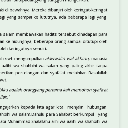
i di bawahnya. Mereka dibanjiri oleh keringat-keringat
agi yang sampai ke lututnya, ada beberapa lagi yang
hi wa salam membawakan hadits tersebut dihadapan para
ngan ke hidungnya, beberapa orang sampai ditutupi oleh
leh keringatnya sendiri.
llah swt mengumpulkan
al­awwalin wal akhirin,
manusia
 aalihi wa shahbihi wa salam yang paling akhir tanpa
rikan pertolongan dan syafa’at melainkan Rasulullah
swt.
‘Aku adalah orangyang pertama kali memohon syafa’at
lah.’
m mengajarkan kepada kita agar kita menjalin hubungan
shahbihi wa salam.Dahulu para Sahabat berkumpul , yang
i Muhammad Shalallahu alihi wa aalihi wa shahbihi wa