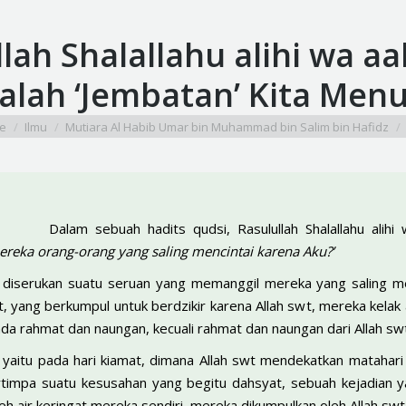
lah Shalallahu alihi wa aa
lah ‘Jembatan’ Kita Menu
re here:
e
Ilmu
Mutiara Al Habib Umar bin Muhammad bin Salim bin Hafidz
Dalam sebuah hadits qudsi, Rasulullah Shalallahu alih
reka orang-orang yang saling mencintai karena Aku?’
n diserukan suatu seruan yang memanggil mereka yang saling me
t, yang berkumpul untuk berdzikir karena Allah swt, mereka kelak
iada rahmat dan naungan, kecuali rahmat dan naungan dari Allah sw
 yaitu pada hari kiamat, dimana Allah swt mendekatkan matahari
ertimpa suatu kesusahan yang begitu dahsyat, sebuah kejadian 
oleh air keringat mereka sendiri, mereka dikumpulkan oleh Allah 