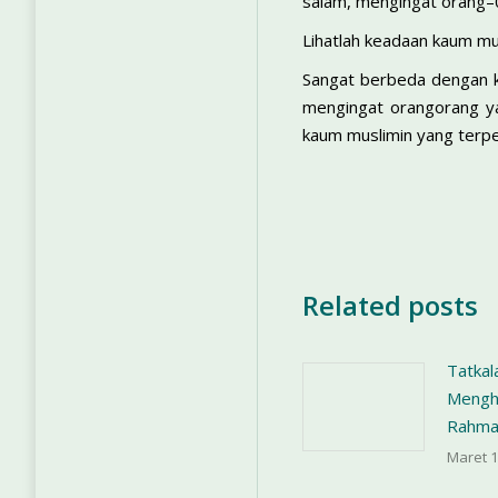
salam, mengingat orang–0
Lihatlah keadaan kaum musl
Sangat berbeda dengan ke
mengingat orang­orang y
kaum muslimin yang terpe
Related posts
Tatkal
Menghu
Rahma
Maret 1