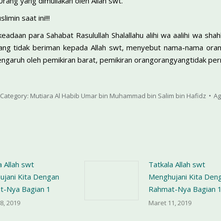
rang yang dimuliakan oleh Allah swt.
imin saat ini!!!
adaan para Sahabat Rasulullah Shalallahu alihi wa aalihi wa sha
ang tidak beriman kepada Allah swt, menyebut nama-nama orang 
ngaruh oleh pemikiran barat, pemikiran orang­orangyangtidak per
Category:
Mutiara Al Habib Umar bin Muhammad bin Salim bin Hafidz
Ag
a Allah swt
Tatkala Allah swt
jani Kita Dengan
Menghujani Kita Den
t-Nya Bagian 1
Rahmat-Nya Bagian 
8, 2019
Maret 11, 2019