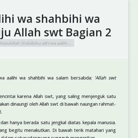
lihi wa shahbihi wa
ju Allah swt Bagian 2
Rasulullah Shalallahu alihi wa aalihi…
i wa aalihi wa shahbihi wa salam bersabda:
‘Allah swt
ncintai karena Allah swt, yang saling menjenguk satu
 akan dinaungi oleh Allah swt di bawah naungan rahmat-
t.
 dan hanya berada satu jengkal diatas kepala manusia.
yang begitu menakutkan. Di bawah terik matahari yang
swt dalam satupadangyang sungguh mengerikan.