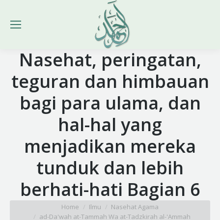
Nasehat, peringatan,
teguran dan himbauan
bagi para ulama, dan
hal-hal yang
menjadikan mereka
tunduk dan lebih
berhati-hati Bagian 6
You are here:
Home
Ilmu
Nasehat Agama
ad-Da'wah at-Tammah Wa at-Tadzkirah al-'Ammah