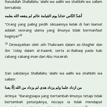
Rasulullah Shallallahu ‘alaihi wa aalihi wa shahbihi wa sallam
bersabda:
أشدّ النّاس عذابا يوم القيامة عالم لم ينفعه الله بعلمه
“Orang yang paling pedih siksaannya kelak di hari kiamat
adalah seorang ulama yang ilmunya tidak bermanfaat
20
baginya?
20
Diriwayatkan oleh ath-Thabraani dalam as-Shaghiir dan
Ibn ‘Uday dalam al-Kaamil, serta aI-Baihaqi pada bab
cabang-cabang iman dari Abu Hurairah.
Dan sabdanya Shallallahu ‘alaihi wa aalihi wa shahbihi wa
sallam:
من ازداد علما ولم يزداد هدى لم يزداد من الله إلّا بعدا
Artinya: “Barangsiapa yang bertambah ilmunya tetapi tidak
bertambah petunjuknya, niscaya ia tidak mendapat
21