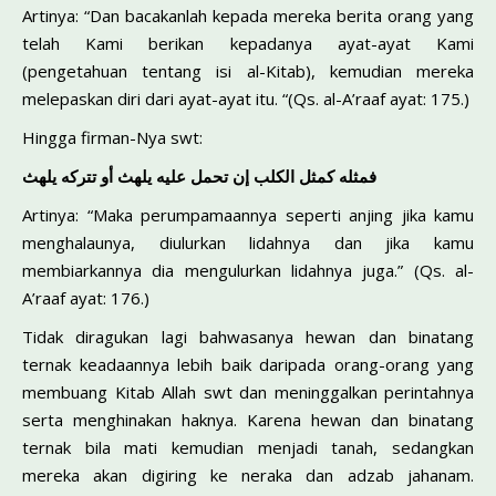
Artinya: “Dan bacakanlah kepada mereka berita orang yang
telah Kami berikan kepadanya ayat-ayat Kami
(pengetahuan tentang isi al-Kitab), kemudian mereka
melepaskan diri dari ayat-ayat itu. “(Qs. al-A’raaf ayat: 175.)
Hingga firman-Nya swt:
فمثله كمثل الكلب إن تحمل عليه يلهث أو تتركه يلهث
Artinya: “Maka perumpamaannya seperti anjing jika kamu
menghalaunya, diulurkan lidahnya dan jika kamu
membiarkannya dia mengulurkan lidahnya juga.” (Qs. al-
A’raaf ayat: 176.)
Tidak diragukan lagi bahwasanya hewan dan binatang
ternak keadaannya lebih baik daripada orang-orang yang
membuang Kitab Allah swt dan meninggalkan perintahnya
serta menghinakan haknya. Karena hewan dan binatang
ternak bila mati kemudian menjadi tanah, sedangkan
mereka akan digiring ke neraka dan adzab jahanam.