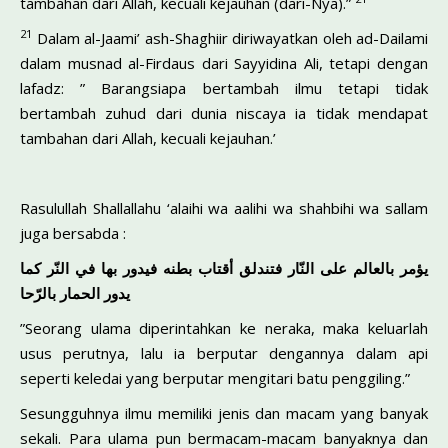
tambahan dari Allah, kecuali kejauhan (dari-Nya).”
21
Dalam al-Jaami’ ash-Shaghiir diriwayatkan oleh ad-Dailami
dalam musnad al-Firdaus dari Sayyidina Ali, tetapi dengan
lafadz: ” Barangsiapa bertambah ilmu tetapi tidak
bertambah zuhud dari dunia niscaya ia tidak mendapat
tambahan dari Allah, kecuali kejauhan.’
Rasulullah Shallallahu ‘alaihi wa aalihi wa shahbihi wa sallam
juga bersabda :
يؤمر بالعالم على النّار فتندلق أقتاب بطنه فيدور بها في النّر كما
يدور الحمار بالرّحا
”Seorang ulama diperintahkan ke neraka, maka keluarlah
usus perutnya, lalu ia berputar dengannya dalam api
seperti keledai yang berputar mengitari batu penggiling.”
Sesungguhnya ilmu memiliki jenis dan macam yang banyak
sekali. Para ulama pun bermacam-macam banyaknya dan