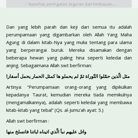
Nasehat, peringatan, teguran dan himbauan…
Dan yang lebih parah dan keji dari semua itu adalah
perumpamaan yang digambarkan oleh Allah Yang Maha
Agung di dalam kitab-Nya yang mulia tentang para ulama
yang berperangai buruk. Mereka disamakan dengan
beberapa hewan yang paling hina seperti keledai dan
anjing. Sebagaimana Allah swt berfirman:
مثل الّذين حمّلوا التّوراة ثمّ لم يحملو ها كمثل الحمار يحمل أسفارا
Artinya: “Perumpamaan orang-orang yang dipikulkan
kepadanya Taurat, kemudian mereka tiada memikulnya
(mengamalkannya), adalah seperti keledai yang membawa
kitab-kitab yang tebal” (Qs. al-Jumu’ah ayat: 5.)
Allah swt berfirman :
واتل عليهم نبأ الّذي اتيناه اياتنا فانسلخ منها