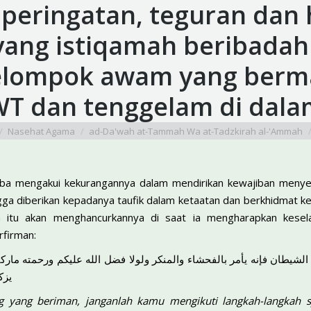
 peringatan, teguran dan
ang istiqamah beribadah
elompok awam yang berma
T dan tenggelam di dala
Nasehat Agama
ad-Da'wah at-Tammah Wa at-Tadzkirah al-'Ammah
a mengakui kekurangannya dalam mendirikan kewajiban menye
a diberikan kepadanya taufik dalam ketaatan dan berkhidmat ke
 itu akan menghancurkannya di saat ia mengharapkan kesel
rfirman:
 الشيطان فإنه يأمر بالفحشاء والمنكر ولولا فضل الله عليكم ورحمته ماركا
يزك
ng yang beriman, janganlah kamu mengikuti langkah-langkah s