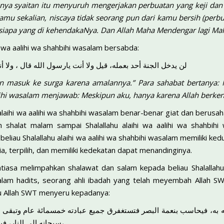
nya syaitan itu menyuruh mengerjakan perbuatan yang keji dan 
mu sekalian, niscaya tidak seorang pun dari kamu bersih (perb
siapa yang di kehendakaNya. Dan Allah Maha Mendengar lagi Mah
hi wa aalihi wa shahbihi wasalam bersabda:
لن يدخل الجنة أحد بعمله، قيل ولا أنت يارسول الله قال ، ولا أنا
un masuk ke surga karena amalannya.” Para sahabat bertanya: 
bihi wasalam menjawab: Meskipun aku, hanya karena Allah berke
 alaihi wa aalihi wa shahbihi wasalam benar-benar giat dan berus
n shalat malam sampai Shalallahu alaihi wa aalihi wa shahbi
beliau Shalallahu alaihi wa aalihi wa shahbihi wasalam memiliki ke
a, terpilih, dan memiliki kedekatan dapat menandinginya.
iasa melimpahkan shalawat dan salam kepada beliau Shalallahu 
lam hadits, seorang ahli ibadah yang telah meyembah Allah SWT
u Allah SWT menyeru kepadanya:
 به، فيحاسب بنعمة البصر فتستغفرق جميع عبادته خمسمائة عام وتبقى نعم
سبحانه إلى النار، فيقول يارب، أدخلني ة برحمتك،