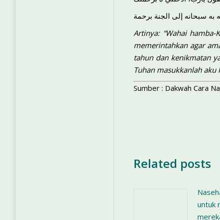
ه به سبحانه إلى الجنة برحمة
Artinya: “Wahai hamba-
memerintahkan agar amal
tahun dan kenikmatan ya
Tuhan masukkanlah aku k
Sumber : Dakwah Cara Nab
Related posts
Naseha
untuk
mereka