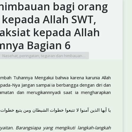
 himbauan bagi orang
 kepada Allah SWT,
ksiat kepada Allah
mnya Bagian 6
Nasehat, peringatan, teguran dan himbauan…
mbah Tuhannya Mengakui bahwa karena karunia Allah
pada-Nya Jangan sampai ia berbangga dengan diri dan
amatan dan merugikannnyadi saat ia mengharapkan
يا أيها الذين آمنوا لا تتبعوا خطوات الشيطان ومن يتبع خطوات
yaitan. Barangsiapa yang mengikuti langkah-langkah