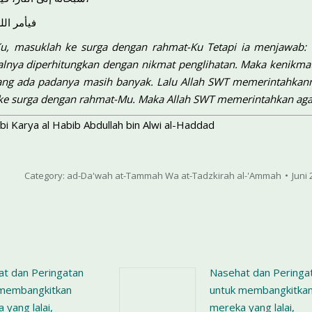
فيأمر الل
Ku, masuklah ke surga dengan rahmat-Ku Tetapi ia menjawab:
nya diperhitungkan dengan nikmat penglihatan. Maka kenikma
ng ada padanya masih banyak. Lalu Allah SWT memerintahkannya 
e surga dengan rahmat-Mu. Maka Allah SWT memerintahkan agar
i Karya al Habib Abdullah bin Alwi al-Haddad
Category:
ad-Da'wah at-Tammah Wa at-Tadzkirah al-'Ammah
Juni 
t dan Peringatan
Nasehat dan Peringa
 membangkitkan
untuk membangkitka
 yang lalai,
mereka yang lalai,