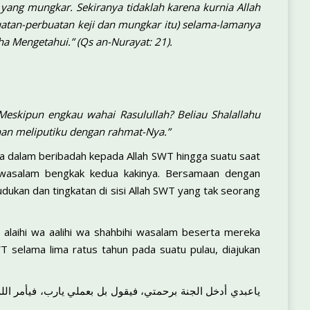
yang mungkar. Sekiranya tidaklah karena kurnia Allah
uatan-perbuatan keji dan mungkar itu) selama-lamanya
a Mengetahui.” (Qs an-Nurayat: 21).
Meskipun engkau wahai Rasulullah? Beliau Shalallahu
nan meliputiku dengan rahmat-Nya.”
aha dalam beribadah kepada Allah SWT hingga suatu saat
hi wasalam bengkak kedua kakinya. Bersamaan dengan
dudukan dan tingkatan di sisi Allah SWT yang tak seorang
alaihi wa aalihi wa shahbihi wasalam beserta mereka
 selama lima ratus tahun pada suatu pulau, diajukan
ياعبدي أدخل الجنة برحمتي، فيقول بل بعملي يارب، فيأمر الله