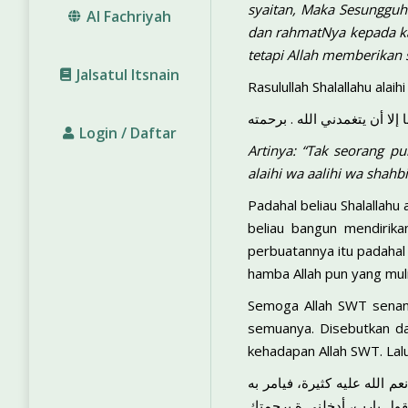
syaitan, Maka Sesungguh
Al Fachriyah
dan rahmatNya kepada ka
tetapi Allah memberikan 
Jalsatul Itsnain
Rasulullah Shalallahu alai
 إلا أن يتغمدني الله . برحمته
Login / Daftar
Artinya: “Tak seorang p
alaihi wa aalihi wa shah
Padahal beliau Shalallahu
beliau bangun mendirika
perbuatannya itu padahal 
hamba Allah pun yang muli
Semoga Allah SWT senant
semuanya. Disebutkan da
kehadapan Allah SWT. Lal
 الله عليه كثيرة، فيامر به