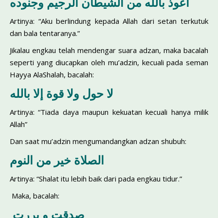
أعوذ بالله من الشيطان الرجيم وجنوده
Artinya: “Aku berlindung kepada Allah dari setan terkutuk
dan bala tentaranya.”
Jikalau engkau telah mendengar suara adzan, maka bacalah
seperti yang diucapkan oleh mu’adzin, kecuali pada seman
Hayya AlaShalah, bacalah:
لا حول ولا قوة إلا بالله
Artinya: “Tiada daya maupun kekuatan kecuali hanya milik
Allah”
Dan saat mu’adzin mengumandangkan adzan shubuh:
الصلاة خير من النوم
Artinya: “Shalat itu lebih baik dari pada engkau tidur.”
Maka, bacalah:
صدقت و بررت