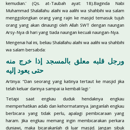
kemudian.’ (Qs. at-Taubah ayat: 18).Baginda Nabi
Muhammad Shalallahu alaihi wa aalihi wa shahbihi wa salam
menggolongkan orang yang rajin ke masjid temasuk tujuh
orang yang akan dinaungi oleh Allah SWT dengan naungan
Arsy-Nya di hari yang tiada naungan kecuali naungan-Nya.
Mengenai hal ini, beliau Shalallahu alaihi wa aalihi wa shahbihi
wa salam bersabda:
ورجل قلبه معلق بالمسجد إذا خرج منه
حتى يعود إليه
Artinya: “Dan seorang yang katinya tertaut ke masjid jika
telah keluar darinya sampai ia kembali lagi ‘
Tetapi saat engkau duduk hendaknya engkau
memperhatikan adab dan kehormatannya. Janganlah engkau
berbicara yang tidak perlu, apalagi pembicaraan yang
haram. Jika engkau memang ingin membicarakan perkara
duniawi, maka bicarakanlah di luar masjid. Jangan sibuk