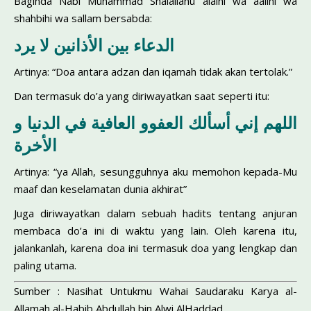
Baginda Nabi Muhammad Shalallahu alaihi wa aalihi wa
shahbihi wa sallam bersabda:
الدعاء بين الأذانين لا يرد
Artinya: “Doa antara adzan dan iqamah tidak akan tertolak.”
Dan termasuk do’a yang diriwayatkan saat seperti itu:
اللهم إني أسألك العفوو العافية في الدنيا و
الأخرة
Artinya: “ya Allah, sesungguhnya aku memohon kepada-Mu
maaf dan keselamatan dunia akhirat”
Juga diriwayatkan dalam sebuah hadits tentang anjuran
membaca do’a ini di waktu yang lain. Oleh karena itu,
jalankanlah, karena doa ini termasuk doa yang lengkap dan
paling utama.
Sumber : Nasihat Untukmu Wahai Saudaraku Karya al-
Allamah al-Habib Abdullah bin Alwi AlHaddad