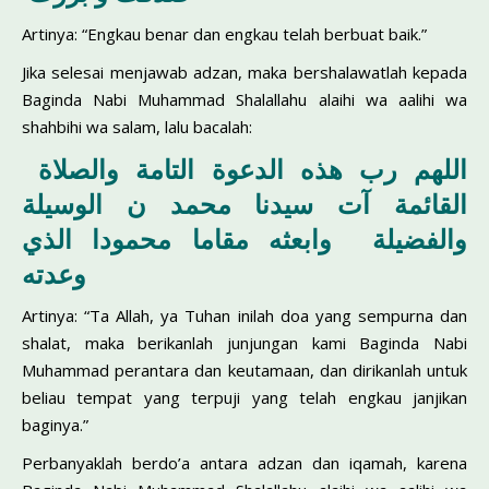
Artinya: “Engkau benar dan engkau telah berbuat baik.”
Jika selesai menjawab adzan, maka bershalawatlah kepada
Baginda Nabi Muhammad Shalallahu alaihi wa aalihi wa
shahbihi wa salam, lalu bacalah:
اللهم رب هذه الدعوة التامة والصلاة
القائمة آت سيدنا محمد ن الوسيلة
والفضيلة وابعثه مقاما محمودا الذي
وعدته
Artinya: “Ta Allah, ya Tuhan inilah doa yang sempurna dan
shalat, maka berikanlah junjungan kami Baginda Nabi
Muhammad perantara dan keutamaan, dan dirikanlah untuk
beliau tempat yang terpuji yang telah engkau janjikan
baginya.”
Perbanyaklah berdo’a antara adzan dan iqamah, karena