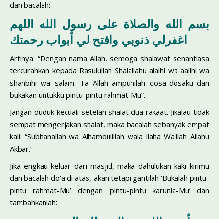
dan bacalah:
بسم الله والصلاة على رسول الله اللهم
اغفرلي ذنوبي وافتح لي أبواب رحمتك
Artinya: “Dengan nama Allah, semoga shalawat senantiasa
tercurahkan kepada Rasulullah Shalallahu alaihi wa aalihi wa
shahbihi wa salam. Ta Allah ampunilah dosa-dosaku dan
bukakan untukku pintu-pintu rahmat-Mu”.
Jangan duduk kecuali setelah shalat dua rakaat. Jikalau tidak
sempat mengerjakan shalat, maka bacalah sebanyak empat
kali: “Subhanallah wa Alhamdulillah wala llaha Walilah Allahu
Akbar.’
Jika engkau keluar dari masjid, maka dahulukan kaki kirimu
dan bacalah do’a di atas, akan tetapi gantilah ‘Bukalah pintu-
pintu rahmat-Mu’ dengan ‘pintu-pintu karunia-Mu’ dan
tambahkanlah: