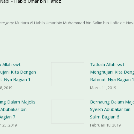
 Nabi – Habib Umar bin Hafidz
ategory:
Mutiara Al Habib Umar bin Muhammad bin Salim bin Hafidz
Nov
a Allah swt
Tatkala Allah swt
jani Kita Dengan
Menghujani Kita Den
t-Nya Bagian 1
Rahmat-Nya Bagian 
8, 2019
Maret 11, 2019
ng Dalam Majelis
Bernaung Dalam Maje
 Abubakar bin
Syeikh Abubakar bin
Bagian 7
Salim Bagian 6
i 25, 2019
Februari 18, 2019