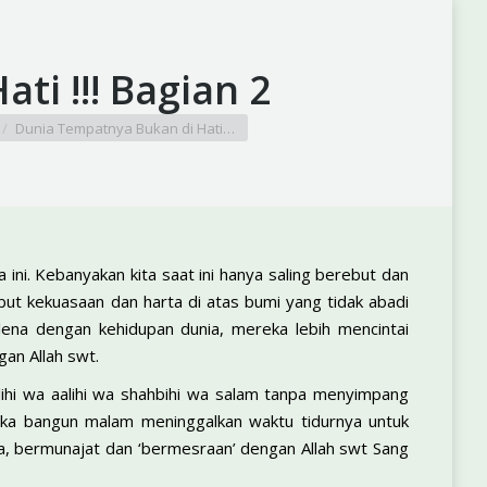
ti !!! Bagian 2
Dunia Tempatnya Bukan di Hati…
a ini. Kebanyakan kita saat ini hanya saling berebut dan
ut kekuasaan dan harta di atas bumi yang tidak abadi
erlena dengan kehidupan dunia, mereka lebih mencintai
an Allah swt.
 alihi wa aalihi wa shahbihi wa salam tanpa menyimpang
reka bangun malam meninggalkan waktu tidurnya untuk
’a, bermunajat dan ‘bermesraan’ dengan Allah swt Sang