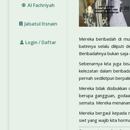
Al Fachriyah
Jalsatul Itsnain
Mereka beribadah di mu
Login / Daftar
batinnya selalu diliputi
Beribadahnya bukan saja 
Sebenarnya kita juga bi
kelezatan dalam beribada
pernah sedikitpun berpali
Mereka tidak disibukkan 
berupa gangguan, godaan 
semata. Mereka menanamk
Mereka bergaul kepada ma
swt yang wajib kita horm