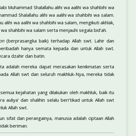
bi Muhammad Shalallahu alihi wa aalihi wa shahbihi wa
mmad Shalallahu alihi wa aalihi wa shahbihi wa salam.
alihi wa aalihi wa shahbihi wa salam, mengikuti akhlak,
 wa shahbihi wa salam serta menjauhi segala bid’ah.
hon
(berprasangka baik) terhadap Allah swt. Lahir dan
k beribadah hanya semata kepada dan untuk Allah swt.
ara dzahir dan batin.
kita adalah mereka dapat merasakan kenikmatan serta
pada Allah swt dan seluruh makhluk-Nya, mereka tidak
semua kejahatan yang dilakukan oleh makhluk, baik itu
auliya’ dan shalihin selalu beri’tikad untuk Allah swt
uk Allah swt.
 sifat dan perangainya, manusia adalah ciptaan Allah
idak beriman.