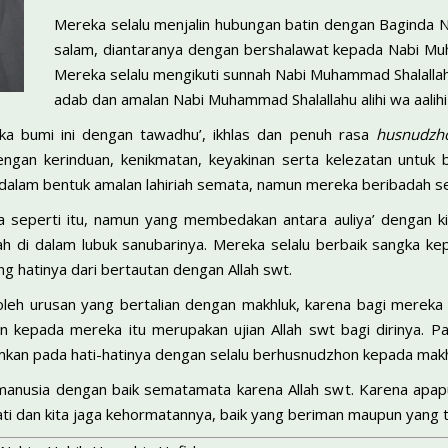
Mereka selalu menjalin hubungan batin dengan Baginda Na
salam, diantaranya dengan bershalawat kepada Nabi Muha
Mereka selalu mengikuti sunnah Nabi Muhammad Shalallahu 
adab dan amalan Nabi Muhammad Shalallahu alihi wa aalihi
ka bumi ini dengan tawadhu’, ikhlas dan penuh rasa
husnudz
 dengan kerinduan, kenikmatan, keyakinan serta kelezatan untu
dalam bentuk amalan lahiriah semata, namun mereka beribadah sec
sa seperti itu, namun yang membedakan antara auliya’ dengan 
h di dalam lubuk sanubarinya. Mereka selalu berbaik sangka ke
ng hatinya dari bertautan dengan Allah swt.
oleh urusan yang bertalian dengan makhluk, karena bagi mereka 
kepada mereka itu merupakan ujian Allah swt bagi dirinya. Para 
an pada hati-hatinya dengan selalu berhusnudzhon kepada makhl
nusia dengan baik semata­mata karena Allah swt. Karena apapun
ati dan kita jaga kehormatannya, baik yang beriman maupun yang t