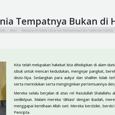
nia Tempatnya Bukan di Ha
 are here:
ome
Ilmu
Mutiara Al Habib Umar bin Muhammad bin Salim bin Hafidz
Kita telah melupakan hakekat kita dihidupkan di alam duni
sibuk untuk mencari kedudukan, mengejar pangkat, bereb
disisi-Nya. Sedangkan para auliya’ dan shalihin tidak t
serta merindukan serta menginginkan pertemuannya deng
Mereka selalu berjalan di atas rel Rasulullah Shalallahu
sedikitpun. Malam mereka ‘dihiasi’ dengan ibadah, me
menggapai keridhaan Allah swt. Mereka berdzikir, berdo
Pencipta.