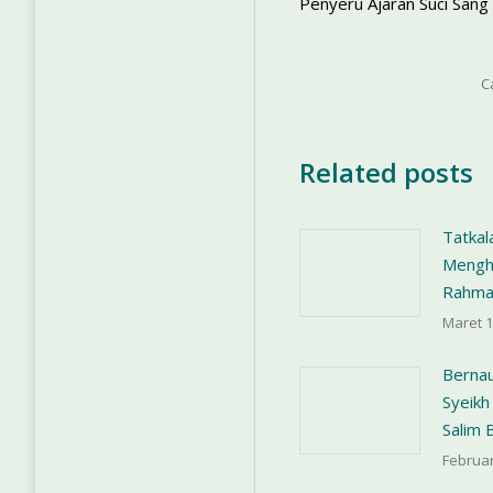
Penyeru Ajaran Suci Sang
C
Related posts
Tatkal
Menghu
Rahma
Maret 1
Bernau
Syeikh
Salim 
Februar