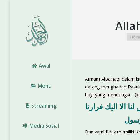
Alla
You ar
Hom
Awal
AImam AlBaihaqi dalam ki
Menu
datang menghadap Rasulul
bayi yang mendengkur (kar
لنا الا اليك فرارنا
Streaming
رسول
Media Sosial
Dan kami tidak memiliki t