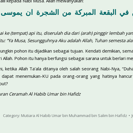
jalli kepada Nabi Musa. Allah mewahyukan:
 ke (tempat) api itu, diserulah dia dari (arah) pinggir lembah y
tu: “Ya Musa, Sesungguhnya Aku adalah Allah, Tuhan semesta ala
ungkin pohon itu dijadikan sebagai tujuan. Kendati demikian, se
i Allah. Pohon itu hanya berfungsi sebagai sarana untuk berlari men
i, ketika Allah Ta’ala ditanya oleh salah seorang Nabi-Nya, “D
u dapat menemukan-KU pada orang-orang yang hatinya hancur
but?
uran Ceramah Al Habib Umar bin Hafidz
Category:
Mutiara Al Habib Umar bin Muhammad bin Salim bin Hafidz