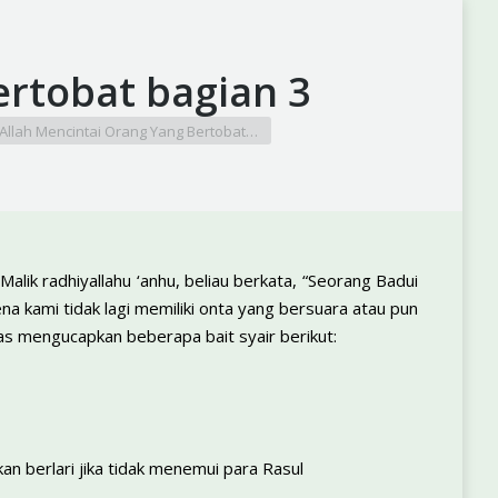
ertobat bagian 3
Allah Mencintai Orang Yang Bertobat…
lik radhiyallahu ‘anhu, beliau berkata, “Seorang Badui
a kami tidak lagi memiliki onta yang bersuara atau pun
tas mengucapkan beberapa bait syair berikut:
an berlari jika tidak menemui para Rasul