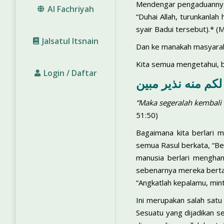
Mendengar pengaduannya, 
Al Fachriyah
“Duhai Allah, turunkanla
syair Badui tersebut).* (
Jalsatul Itsnain
Dan ke manakah masyaraka
Kita semua mengetahui, b
Login / Daftar
لكم منه نذير مبين
“Maka segeralah kembali
51:50)
Bagaimana kita berlari 
semua Rasul berkata, “Ber
manusia berlari mengham
sebenarnya mereka bertaw
“Angkatlah kepalamu, mint
Ini merupakan salah satu 
Sesuatu yang dijadikan se