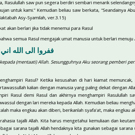
Rasulullah saw pun segera berdiri sembari menarik selendangny
h hujan untuk kami.” Kemudian beliau saw berkata, “Seandainya A
Maktabah Asy-Syamilah, ver.3.15)
t akan berlari jika tidak menemui para Rasul
ahwa semua Rasul mengajak umat manusia untuk berlari menuju Al
ففروا الى الله اني 
 kepada (mentaati)
Al
l
ah.
Sesungguhnya Aku seorang pemberi peri
menghampiri Rasul? Ketika kesusahan di hari kiamat memuncak, 
tawassullah kalian dengan manusia yang paling dekat dengan Allah,
piri Rasul demi Rasul dan akhirnya menghampiri Rasulullah s
assul dengan lari mereka kepada Allah. Kemudian beliau menghad
alah maka engkau akan diberi, berikanlah syafa’at, maka engkau ak
rahasia tajalli Allah. Kita harus mengetahui kemuliaan dan keutama
bagai sarana tajalli Allah hendaknya kita gunakan sebagai sarana