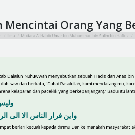
h Mencintai Orang Yang B
e here:
e
Ilmu
Mutiara Al Habib Umar bin Muhammad bin Salim bin Hafidz
tab Dalailun Nuhuwwah menyebutkan sebuah Hadis dari Anas bin Ma
lah saw dan berkata, ‘Duhai Rasulullah, kami mendatangimu, karen
ena kelaparan dan paceklik yang berkepanjangan).’ Badui itu lan
وليس 
واين فرار الناس الا الى ال
empat berlari kecuali kepada dirimu Dan ke manakah masyarakat ak