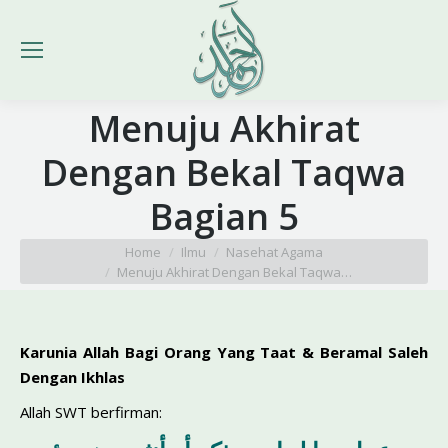
Menuju Akhirat
Dengan Bekal Taqwa
Bagian 5
You are here:
Home
Ilmu
Nasehat Agama
Menuju Akhirat Dengan Bekal Taqwa…
Karunia Allah Bagi Orang Yang Taat & Beramal Saleh
Dengan Ikhlas
Allah SWT berfirman: