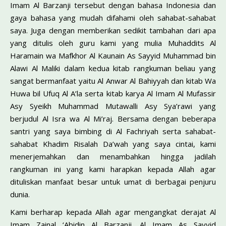
Imam Al Barzanji tersebut dengan bahasa Indonesia dan
gaya bahasa yang mudah difahami oleh sahabat-sahabat
saya. Juga dengan memberikan sedikit tambahan dari apa
yang ditulis oleh guru kami yang mulia Muhaddits Al
Haramain wa Mafkhor Al Kaunain As Sayyid Muhammad bin
Alawi Al Maliki dalam kedua kitab rangkuman beliau yang
sangat bermanfaat yaitu Al Anwar Al Bahiyyah dan kitab Wa
Huwa bil Ufuq Al A’la serta kitab karya Al Imam Al Mufassir
Asy Syeikh Muhammad Mutawalli Asy Sya’rawi yang
berjudul Al Isra wa Al Mi’raj. Bersama dengan beberapa
santri yang saya bimbing di Al Fachriyah serta sahabat-
sahabat Khadim Risalah Da’wah yang saya cintai, kami
menerjemahkan dan menambahkan hingga jadilah
rangkuman ini yang kami harapkan kepada Allah agar
dituliskan manfaat besar untuk umat di berbagai penjuru
dunia.
Kami berharap kepada Allah agar mengangkat derajat Al
Imam Zainal ‘Abidin Al Barzanji, Al Imam As Sayyid