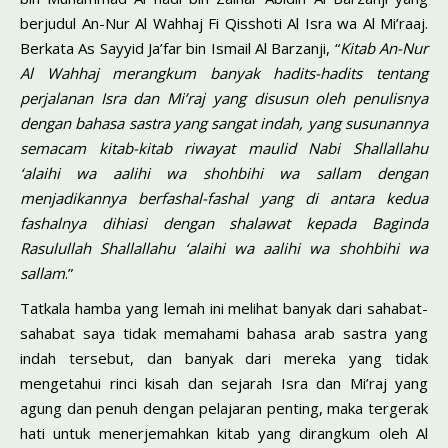
berjudul An-Nur Al Wahhaj Fi Qisshoti Al Isra wa Al Mi’raaj.
Berkata As Sayyid Ja’far bin Ismail Al Barzanji, “
Kitab An-Nur
Al Wahhaj merangkum banyak hadits-hadits tentang
perjalanan Isra dan Mi’raj yang disusun oleh penulisnya
dengan bahasa sastra yang sangat indah, yang susunannya
semacam kitab-kitab riwayat maulid Nabi Shallallahu
‘alaihi wa aalihi wa shohbihi wa sallam dengan
menjadikannya berfashal-fashal yang di antara kedua
fashalnya dihiasi dengan shalawat kepada Baginda
Rasulullah Shallallahu ‘alaihi wa aalihi wa shohbihi wa
sallam
.”
Tatkala hamba yang lemah ini melihat banyak dari sahabat-
sahabat saya tidak memahami bahasa arab sastra yang
indah tersebut, dan banyak dari mereka yang tidak
mengetahui rinci kisah dan sejarah Isra dan Mi’raj yang
agung dan penuh dengan pelajaran penting, maka tergerak
hati untuk menerjemahkan kitab yang dirangkum oleh Al