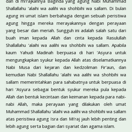
dan di mi’rajkannya Baginda yang agung Nabi Muhammad
Shallallahu ‘alaihi wa aalihi wa shohbihi wa sallam. Di bulan
agung ini umat islam berbahagia dengan sebuah peristiwa
agung hingga mereka merayakannya dengan perayaan
yang besar dan meriah. Sungguh ini adalah salah satu dari
buah iman kepada Allah dan cinta kepada Rasulullah
Shallallahu ‘alaihi wa aalihi wa shohbihi wa sallam. Apabila
kaum Yahudi Madinah berpuasa di hari ‘Asyura untuk
mengungkapkan syukur kepada Allah atas diselamatkannya
Nabi Musa dari kejaran dan kedzoliman Fir’aun, dan
kemudian Nabi Shallallahu ‘alaihi wa aalihi wa shohbihi wa
sallam memerintahkan para sahabatnya untuk berpuasa di
hari ‘Asyura sebagai bentuk syukur mereka pula kepada
Allah dan bentuk kecintaan dan keimanan kepada para nabi-
nabi Allah, maka perayaan yang dilakukan oleh umat
Muhammad Shallallahu ‘alaihi wa aalihi wa shohbihi wa sallam
atas peristiwa agung Isra dan Mi’raj jauh lebih penting dan
lebih agung serta bagian dari syariat dan agama islam.