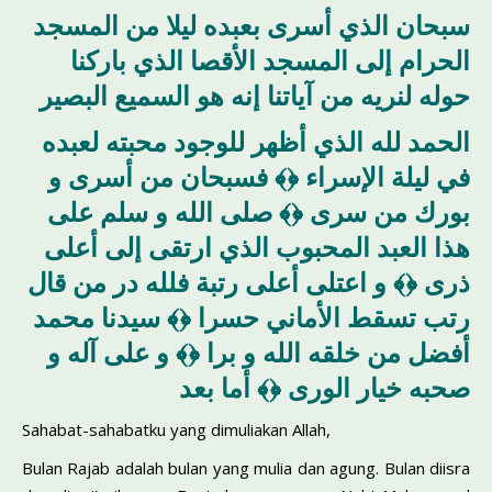
سبحان الذي أسرى بعبده ليلا من المسجد
الحرام إلى المسجد الأقصا الذي باركنا
حوله لنريه من آياتنا إنه هو السميع البصير
الحمد لله الذي أظهر للوجود محبته لعبده
في ليلة الإسراء ﴿﴾ فسبحان من أسرى و
بورك من سرى ﴿﴾ صلى الله و سلم على
هذا العبد المحبوب الذي ارتقى إلى أعلى
ذرى ﴿﴾ و اعتلى أعلى رتبة فلله در من قال
رتب تسقط الأماني حسرا ﴿﴾ سيدنا محمد
أفضل من خلقه الله و برا ﴿﴾ و على آله و
صحبه خيار الورى ﴿﴾ أما بعد
Sahabat-sahabatku yang dimuliakan Allah,
Bulan Rajab adalah bulan yang mulia dan agung. Bulan diisra