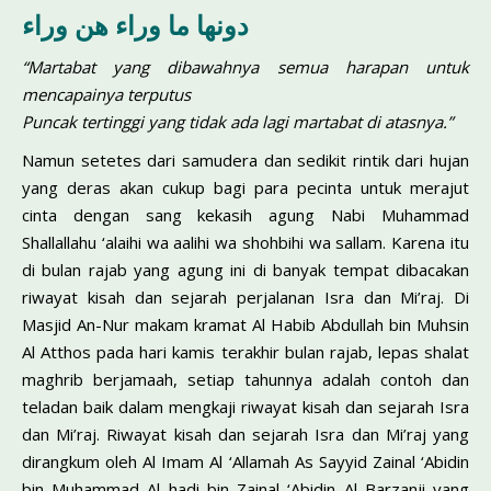
دونها ما وراء هن وراء
“Martabat yang dibawahnya semua harapan untuk
mencapainya terputus
Puncak tertinggi yang tidak ada lagi martabat di atasnya.”
Namun setetes dari samudera dan sedikit rintik dari hujan
yang deras akan cukup bagi para pecinta untuk merajut
cinta dengan sang kekasih agung Nabi Muhammad
Shallallahu ‘alaihi wa aalihi wa shohbihi wa sallam. Karena itu
di bulan rajab yang agung ini di banyak tempat dibacakan
riwayat kisah dan sejarah perjalanan Isra dan Mi’raj. Di
Masjid An-Nur makam kramat Al Habib Abdullah bin Muhsin
Al Atthos pada hari kamis terakhir bulan rajab, lepas shalat
maghrib berjamaah, setiap tahunnya adalah contoh dan
teladan baik dalam mengkaji riwayat kisah dan sejarah Isra
dan Mi’raj. Riwayat kisah dan sejarah Isra dan Mi’raj yang
dirangkum oleh Al Imam Al ‘Allamah As Sayyid Zainal ‘Abidin
bin Muhammad Al hadi bin Zainal ‘Abidin Al Barzanji yang