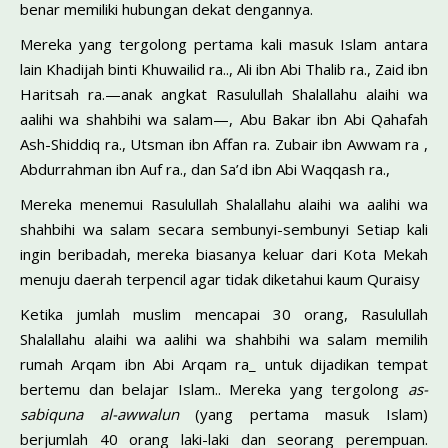
benar memiliki hubungan dekat dengannya.
Mereka yang tergolong pertama kali masuk Islam antara
lain Khadijah binti Khuwailid ra.., Ali ibn Abi Thalib ra., Zaid ibn
Haritsah ra.—anak angkat Rasulullah Shalallahu alaihi wa
aalihi wa shahbihi wa salam—, Abu Bakar ibn Abi Qahafah
Ash-Shiddiq ra., Utsman ibn Affan ra. Zubair ibn Awwam ra ,
Abdurrahman ibn Auf ra., dan Sa’d ibn Abi Waqqash ra.,
Mereka menemui Rasulullah Shalallahu alaihi wa aalihi wa
shahbihi wa salam secara sembunyi-sembunyi Setiap kali
ingin beribadah, mereka biasanya keluar dari Kota Mekah
menuju daerah terpencil agar tidak diketahui kaum Quraisy
Ketika jumlah muslim mencapai 30 orang, Rasulullah
Shalallahu alaihi wa aalihi wa shahbihi wa salam memilih
rumah Arqam ibn Abi Arqam ra_ untuk dijadikan tempat
bertemu dan belajar Islam.. Mereka yang tergolong
as-
sabiquna
al-awwalun
(yang pertama masuk Islam)
berjumlah 40 orang laki-laki dan seorang perempuan.