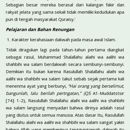
Sebagian besar mereka berasal dari kalangan fakir dan
rakyat jelata yang sama sekali tidak memiliki kedudukan apa
pun di tengah masyarakat Quraisy.’
Pelajaran dan Bahan Renungan
Karakter kerahasiaan dakwah pada masa awal Islam.
Tidak diragukan lagi pada tahun-tahun pertama diangkat
sebagai rasul, Muhammad Shalallahu alaihi wa aalihi wa
shahbihi wa salam berdakwah secara sembunyi-sembunyi.
Demikian itu bukan karena Rasulullah Shalallahu alaihi wa
aalihi wa shahbihi wa salam takut sebab sejak pertama kali
menenma ayat yang berbunyi,
“Hai orang yang berse
lim
ut,
bangunlah, lalu berilah pertngatan,” (QS
A1-Muddatstsir
[74]: 1-2), Rasulullah Shalallahu alaihi wa aalihi wa shahbihi
wa salam langsung menyadari bahwa dirinya adalah rasul
yang diutus untuk semua manusia. Atas dasar itu, Rasulullah
Shalallahu alaihi wa aalihi wa shahbihi wa salam sangat yakin
bahwa Allah yang memberinya tanggungjawab dakwah itu