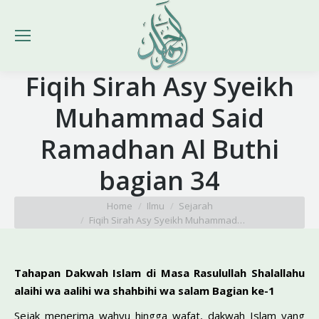
Fiqih Sirah Asy Syeikh
Muhammad Said
Ramadhan Al Buthi
bagian 34
You are here:
Home
Ilmu
Sejarah
Fiqih Sirah Asy Syeikh Muhammad…
Tahapan Dakwah Islam di Masa
Rasulullah Shalallahu
alaihi wa aalihi wa shahbihi wa salam Bagian ke-1
Sejak menerima wahyu hingga wafat, dakwah Islam yang