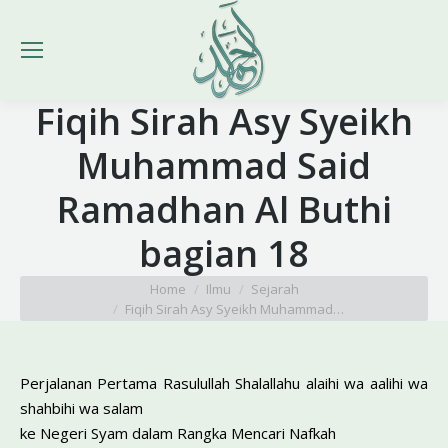
Fiqih Sirah Asy Syeikh
Muhammad Said
Ramadhan Al Buthi
bagian 18
You are here:
Home
Ilmu
Sejarah
Fiqih Sirah Asy Syeikh Muhammad…
Perjalanan Pertama Rasulullah Shalallahu alaihi wa aalihi wa
shahbihi wa salam
ke Negeri Syam dalam Rangka Mencari Nafkah