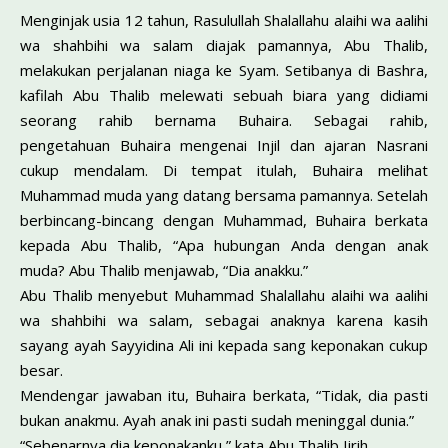
Menginjak usia 12 tahun, Rasulullah Shalallahu alaihi wa aalihi
wa shahbihi wa salam diajak pamannya, Abu Thalib,
melakukan perjalanan niaga ke Syam. Setibanya di Bashra,
kafilah Abu Thalib melewati sebuah biara yang didiami
seorang rahib bernama Buhaira. Sebagai rahib,
pengetahuan Buhaira mengenai Injil dan ajaran Nasrani
cukup mendalam. Di tempat itulah, Buhaira melihat
Muhammad muda yang datang bersama pamannya. Setelah
berbincang-bincang dengan Muhammad, Buhaira berkata
kepada Abu Thalib, “Apa hubungan Anda dengan anak
muda? Abu Thalib menjawab, “Dia anakku.”
Abu Thalib menyebut Muhammad Shalallahu alaihi wa aalihi
wa shahbihi wa salam, sebagai anaknya karena kasih
sayang ayah Sayyidina Ali ini kepada sang keponakan cukup
besar.
Mendengar jawaban itu, Buhaira berkata, “Tidak, dia pasti
bukan anakmu. Ayah anak ini pasti sudah meninggal dunia.”
“Sebenarnya dia keponakanku,” kata Abu Thalib Iirih.