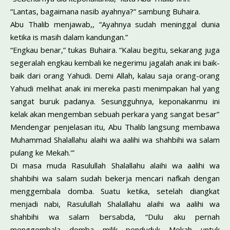
“Lantas, bagaimana nasib ayahnya?” sambung Buhaira.
Abu Thalib menjawab,, “Ayahnya sudah meninggal dunia
ketika is masih dalam kandungan.”
“Engkau benar,” tukas Buhaira. “Kalau begitu, sekarang juga
segeralah engkau kembali ke negerimu jagalah anak ini baik-
baik dari orang Yahudi. Demi Allah, kalau saja orang-orang
Yahudi melihat anak ini mereka pasti menimpakan hal yang
sangat buruk padanya. Sesungguhnya, keponakanmu ini
kelak akan mengemban sebuah perkara yang sangat besar”
Mendengar penjelasan itu, Abu Thalib langsung membawa
Muhammad Shalallahu alaihi wa aalihi wa shahbihi wa salam
pulang ke Mekah.'”
Di masa muda Rasulullah Shalallahu alaihi wa aalihi wa
shahbihi wa salam sudah bekerja mencari nafkah dengan
menggembala domba. Suatu ketika, setelah diangkat
menjadi nabi, Rasulullah Shalallahu alaihi wa aalihi wa
shahbihi wa salam bersabda, “Dulu aku pernah
menggembala domba milik penduduk Mekah untuk