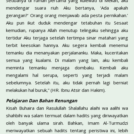
Setibanya di rumah pertama yang kulewati di Mekah, aku
mendengar suara riuh Aku bertanya, ‘Ada apakah
gerangan?’ Orang orang menjawab ada pesta pernikahan.’
Aku pun ikut duduk mendengar tetabuhan itu Sesaat
kemudian, rupanya Allah menutup telingaku sehingga aku
tertidur Aku terjaga setelah tertimpa sinar matahari yang
terbit keesokan hannya. Aku segera kembali menemui
temanku dia menanyakan perjalananku. Maka, kuceritakan
semua yang kualami. Di malam yang lain, aku kembali
meminta temanku menjaga dombaku. Kembali aku
mengalami hal serupa, seperti yang terjadi malam
sebelumnya. Setelah itu, aku tidak pernah lagi berniat
melakukan hal buruk,” (HR. Ibnu Atsir dan Hakim).
Pelajaran Dan Bahan Renungan
Kisah Buhaira dan Rasulullah Shalallahu alaihi wa aalihi wa
shahbihi wa salam termuat dalam hadits yang diriwayatkan
oleh banyak ulama sirah. Bahkan, Imam Al-Turmudzi
meriwayatkan sebuah hadits tentang peristiwa ini, lebih