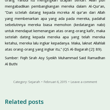
orang Yahudi itu mengingkari ucapan sendiri. Allah pun
mengabadikan pembangkangan mereka dalam Al-Qur’an,
“Dan sctelah datang kepada mcreka Al qur’an dari Allah
yang membenarkan apa yang ada pada mereka, padahal
sebelutnnya mereka biasa memohon (kedatangan nabi)
untuk mendapat kemenangan atas orang-orang kafir, maka
setelah dating kepada mereka apa yang telah mereka
ketahui, mereka lalu ingkar kepadanya. Maka, laknat Allahlali
atas orang-orang yang ingkar itu,” (QS Al-Bagarah [2]: 89).
Sumber: Fiqih Sirah Asy Syeikh Muhammad Said Ramadhan
Al Buthi
Category:
Sejarah
Februari 6, 2015
Leave a comment
Related posts