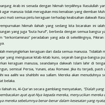
anjung Arab ini senada dengan hikmah terpilihnya Rasulullah y
jadi agar manusia tidak meragukan misi kenabian yang diemban Muha
ngunci mati semua pintu keraguan terhadap keabsahan dakwah Rasulul
empurnakan hikmah ilahiah yang sedang kita bicarakan ini ialah
ungan yang juga “buta huruf”, berbeda dengan semua bangsa yan
 “terkontaminasi” peradaban yang ada di sekelilingnya, Pikira
ya.
dalah menyingkirkan keraguan dari dada semua manusia. Tidaklah m
lajar yang menguasai kitab-kitab kuno, sejarah bangsa-bangsa pur
irkan keraguan manusia, seandainya dakwah Islam lahir di teng
ngun, semisal Persia, Yunani, atau Romawi. Jika itu terjadi, pas
ihi wa aalihi wa shahbihi wa sallam. Mereka akan menuduhnya 
at belaka.
Ilahiah ini, Al-Qur’an secara gamblang menyatakan,
“Dialah yang
membacakan ayat ayat-Nya kepada mereka, menyucikan mereka 
a mereka sebelumnya benar-benar dalam kesesatan yang nyata