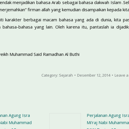
hendak menjadikan bahasa Arab sebagai bahasa dakwah Islam .Sela
nerjemahkan” firman allah yang kemudian disampaikan kepada kita
iti karakter berbagai macam bahasa yang ada di dunia, kita p
 bahasa-bahasa yang lain. Oleh karena itu, pantaslah ia dijad
Syeikh Muhammad Said Ramadhan Al Buthi
Category:
Sejarah
Desember 12, 2014
Leave a
anan Agung Isra
Perjalanan Agung Isr
j Nabi Muhammad
Mi’raj Nabi Muhamm