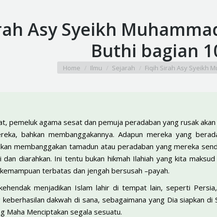
irah Asy Syeikh Muhamma
Buthi bagian 1
You are here:
Home
Ilmu
Sejarah
Fiqih Sirah Asy Syeik
t, pemeluk agama sesat dan pemuja peradaban yang rusak akan 
mereka, bahkan membanggakannya. Adapun mereka yang berad
akan membanggakan tamadun atau peradaban yang mereka sendir
 dan diarahkan. Ini tentu bukan hikmah Ilahiah yang kita maksud 
kemampuan terbatas dan jengah bersusah –payah.
kehendak menjadikan Islam lahir di tempat lain, seperti Persia
eberhasilan dakwah di sana, sebagaimana yang Dia siapkan di Sem
ng Maha Menciptakan segala sesuatu.