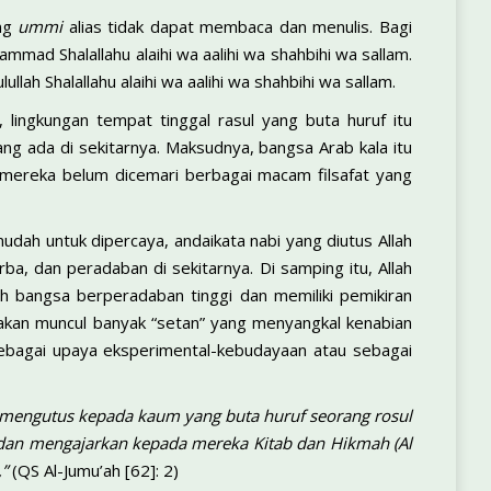
ang
ummi
alias tidak dapat membaca dan menulis. Bagi
mmad Shalallahu alaihi wa aalihi wa shahbihi wa sallam.
lah Shalallahu alaihi wa aalihi wa shahbihi wa sallam.
, lingkungan tempat tinggal rasul yang buta huruf itu
g ada di sekitarnya. Maksudnya, bangsa Arab kala itu
n mereka belum dicemari berbagai macam filsafat yang
udah untuk dipercaya, andaikata nabi yang diutus Allah
ba, dan peradaban di sekitarnya. Di samping itu, Allah
ah bangsa berperadaban tinggi dan memiliki pemikiran
ti akan muncul banyak “setan” yang menyangkal kenabian
sebagai upaya eksperimental-kebudayaan atau sebagai
 mengutus kepada kaum yang buta huruf seorang rosul
dan mengajarkan kepada mereka Kitab dan Hikmah (Al
,”
(QS Al-Jumu’ah [62]: 2)