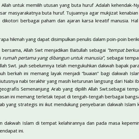
lah untuk memilih utusan yang buta huruf .Adalah kehendak-Nya 
ar masyarakatnya buta huruf. Tujuannya agar mukjizat kenabian 
s dikotori berbagai paham dan ajaran karsa kreatif manusia. Ha
rapa hikmah yang dapat disimpulkan penulis dalam poin-poin beriku
 bersama, Allah Swt menjadikan Baitullah sebagai
“tempat berku
i
rumah pertama yang dibangun untuk manusia”,
sebagai tempat
 Allah Swt. jauh sebelumnya telah mengukuhkan dakwah bapak par
nuh berkah ini memang layak menjadi “buaian” bagi dakwah Isl
iutusnya nabi terakhir yang masih keturunan langsung dari Nabi I
k geografis Semenanjung Arab yang dipilih Allah Swt.sebagai temp
san ini memang terletak tepat di tengah-tengah berbagai bangsa 
b yang strategis ini ikut mendukung penyebaran dakwah Islam 
n dakwah Islam di tempat kelahirannya dan pada masa kepemimp
endapat ini.