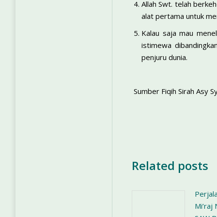
Allah Swt. telah berke
alat pertama untuk me
Kalau saja mau menel
istimewa dibandingkan
penjuru dunia.
Sumber Fiqih Sirah Asy 
Related posts
Perjal
Mi’ra