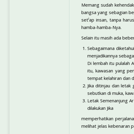
Memang sudah kehendak Al
bangsa yang sebagian bes
i
set
ap insan, tanpa haru
hamba-hamba-Nya.
Selain itu masih ada bebe
Sebagaimana diketahui
menjadikannya sebaga
Di lembah itu pulalah
itu, kawasan yang pe
tempat kelahiran dan d
Jika ditinjau dan leta
sebutkan di muka, kawa
Letak Semenanjung Ara
dilakukan Jika
memperhatikan perjalana
melihat jelas kebenaran p