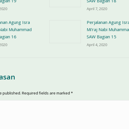
agian 19
SAW Bagian 18
 2020
April 7, 2020
anan Agung Isra
Perjalanan Agung Isr
j Nabi Muhammad
Mi’raj Nabi Muhamm
agian 16
SAW Bagian 15
 2020
April 4, 2020
lasan
be published. Required fields are marked
*