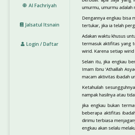
Al Fachriyah
umurmu, umurmu adalah 
Dengannya engkau bisa me
Jalsatul Itsnain
tertukar, jika ia telah perg
Adakan waktu khusus untu
termasuk aktifitas yang 
Login / Daftar
wirid. Karena setiap wirid
Selain itu, jika engkau b
Imam Ibnu ‘Athaillah Asy
macam aktivitas ibadah u
Ketahuilah sesungguhnya 
nampak hasilnya atau tida
jika engkau bukan terma
beberapa aktifitas ibad
dirimu terbiasa menjagan
engkau akan selalu melak