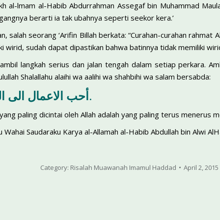
eikh al-lmam al-Habib Abdurrahman Assegaf bin Muhammad Maulad
gangnya berarti ia tak ubahnya seperti seekor kera.’
 salah seorang ‘Arifin Billah berkata: “Curahan-curahan rahmat A
ki wirid, sudah dapat dipastikan bahwa batinnya tidak memiliki wiri
il langkah serius dan jalan tengah dalam setiap perkara. Ambi
lullah Shalallahu alaihi wa aalihi wa shahbihi wa salam bersabda:
أحب الاعمال الى الله ادومها وإن قل.
ang paling dicintai oleh Allah adalah yang paling terus menerus me
 Wahai Saudaraku Karya al-Allamah al-Habib Abdullah bin Alwi Al
Category:
Risalah Muawanah Imamul Haddad
April 2, 2015