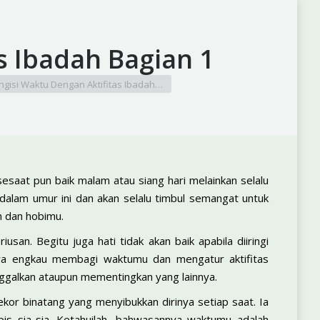
s Ibadah Bagian 1
gisi Waktu Dengan Aktifitas Ibadah…
esaat pun baik malam atau siang hari melainkan selalu
 dalam umur ini dan akan selalu timbul semangat untuk
n dan hobimu.
usan. Begitu juga hati tidak akan baik apabila diiringi
aknya engkau membagi waktumu dan mengatur aktifitas
inggalkan ataupun mementingkan yang lainnya.
ekor binatang yang menyibukkan dirinya setiap saat. Ia
s sia-sia. Ketahuilah, bahwasannya waktumu adalah