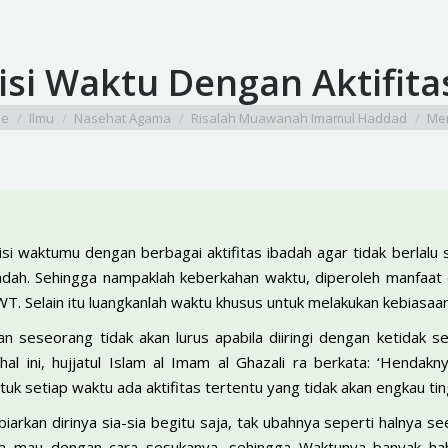
si Waktu Dengan Aktifita
re here:
e
Ilmu
Nasehat Agama
Risalah Muawanah Imamul Haddad
Men
 waktumu dengan berbagai aktifitas ibadah agar tidak berlalu s
ibadah. Sehingga nampaklah keberkahan waktu, diperoleh manfaat
WT. Selain itu luangkanlah waktu khusus untuk melakukan kebiasaa
 seseorang tidak akan lurus apabila diiringi dengan ketidak seri
 hal ini, hujjatul Islam al Imam al Ghazali ra berkata: ‘Hend
uk setiap waktu ada aktifitas tertentu yang tidak akan engkau t
rkan dirinya sia-sia begitu saja, tak ubahnya seperti halnya se
ia mau dengan cara sesukanya, sehingga Waktunya banyak habi