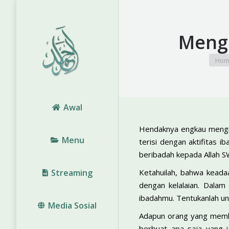
Mengi
You a
Hom
Awal
Hendaknya engkau mengisi
Menu
terisi dengan aktifitas 
beribadah kepada Allah S
Streaming
Ketahuilah, bahwa keadaan
dengan kelalaian. Dalam
ibadahmu. Tentukanlah unt
Media Sosial
Adapun orang yang membia
berbuat apa saja yang 