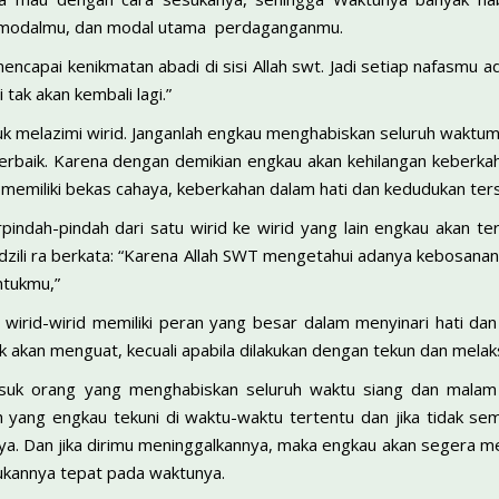
modalmu, dan modal utama perdaganganmu.
ncapai kenikmatan abadi di sisi Allah swt. Jadi setiap nafasmu 
i tak akan kembali lagi.”
k melazimi wirid. Janganlah engkau menghabiskan seluruh waktumu
terbaik. Karena dengan demikian engkau akan kehilangan keberka
 memiliki bekas cahaya, keberkahan dalam hati dan kedudukan tersend
erpindah-pindah dari satu wirid ke wirid yang lain engkau akan te
adzili ra berkata: “Karena Allah SWT mengetahui adanya kebosana
ntukmu,”
wirid-wirid memiliki peran yang besar dalam menyinari hati dan
k akan menguat, kecuali apabila dilakukan dengan tekun dan mela
suk orang yang menghabiskan seluruh waktu siang dan malam d
ah yang engkau tekuni di waktu-waktu tertentu dan jika tidak 
ya. Dan jika dirimu meninggalkannya, maka engkau akan segera me
ukannya tepat pada waktunya.