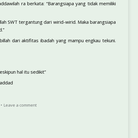
dawilah ra berkata: “Barangsiapa yang tidak memiliki
llah SWT tergantung dari wirid-wirid. Maka barangsiapa
d.”
llah dari aktifitas ibadah yang mampu engkau tekuni.
skipun hal itu sedikit”
Haddad
Leave a comment