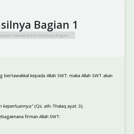
ilnya Bagian 1
amaan Tawakkal Dan Hasilnya Bagian…
g bertawakkal kepada Allah SWT. maka Allah SWT akan
n keperluannya
.” (Qs. ath-Thalaq ayat: 3).
sebagaimana firman Allah SWT: