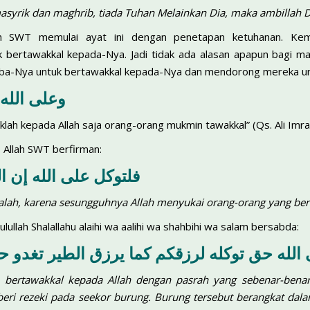
asyrik dan maghrib, tiada Tuhan Melainkan Dia, maka ambillah D
lah SWT memulai ayat ini dengan penetapan ketuhanan. Ke
 bertawakkal kepada-Nya. Jadi tidak ada alasan apapun bagi ma
a-Nya untuk bertawakkal kepada-Nya dan mendorong mereka un
وعلى الله 
aklah kepada Allah saja orang-orang mukmin tawakkal” (Qs. Ali Imra
 Allah SWT berfirman:
فلتوكل على الله إن ا
lah, karena sesungguhnya Allah menyukai orang-orang yang ber
ulullah Shalallahu alaihi wa aalihi wa shahbihi wa salam bersabda:
 الله حق توكله لرزقكم كما يرزق الطير تغدو ح
n bertawakkal kepada Allah dengan pasrah yang sebenar-benarn
ri rezeki pada seekor burung. Burung tersebut berangkat dala