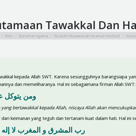
tamaan Tawakkal Dan Has
 here:
Ilmu
Nasehat Agama
Risalah Muawanah Imamul Haddad
Keut
akkal kepada Allah SWT. Karena sesungguhnya barangsiapa yan
annya dan memeliharanya. Hal ini sebagaimana firman Allah SWT:
ومن يتوكل ع
 yang bertawakkal kepada Allah, niscaya Allah akan mencukupka
 dari keimanan yang teguh dan tertanam kuat dalam hati. Hal ini 
رب المشرق و المغرب لا إله ال