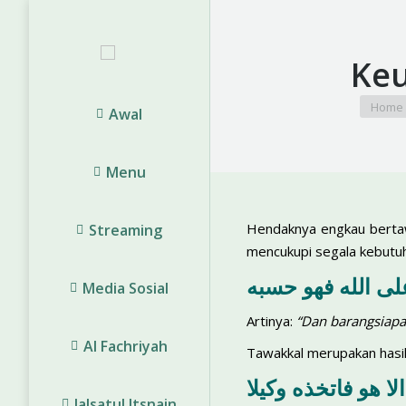
Keu
You are
Home
Awal
Menu
Hendaknya engkau bertaw
Streaming
mencukupi segala kebutuh
لى الله فهو حسبه
Media Sosial
Artinya:
“Dan barangsiapa
Al Fachriyah
Tawakkal merupakan hasil
ا هو فاتخذه وكيلا
Jalsatul Itsnain