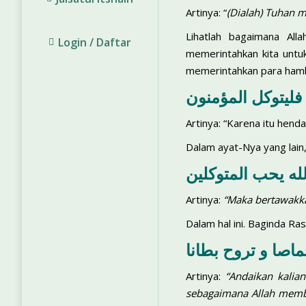
Artinya: “
(Dialah) Tuhan m
Lihatlah bagaimana Al
Login / Daftar
memerintahkan kita untuk
memerintahkan para hamb
فليتوكل المؤمنون
Artinya: “Karena itu hend
Dalam ayat-Nya yang lain,
لله يحب المتوكلين
Artinya:
“Maka bertawakka
Dalam hal ini. Baginda Ras
ماصا و تروح بطانا
Artinya:
“Andaikan kalia
sebagaimana Allah membe