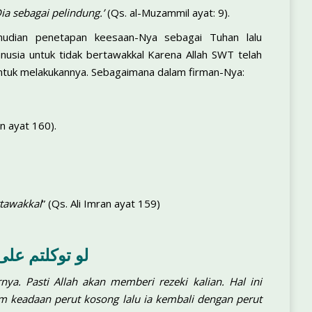
ia sebagai pelindung.’
(Qs. al-Muzammil ayat: 9).
mudian penetapan keesaan-Nya sebagai Tuhan lalu
nusia untuk tidak bertawakkal Karena Allah SWT telah
tuk melakukannya. Sebagaimana dalam firman-Nya:
n ayat 160).
tawakkal
” (Qs. Ali Imran ayat 159)
لو توكلتم على
ya. Pasti Allah akan memberi rezeki kalian. Hal ini
m keadaan perut kosong lalu ia kembali dengan perut