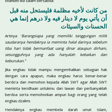
shahbihi wa salam bersabda:
من كانت لأخيه مظلمة فليستحل منه قبل
أن يأتي يوم لا دينار فيه ولا درهم إنما هي
الحسنات والسيئات
Artinya: ‘
Barangsiapa yang memiliki tanggungan milik
saudaranya hendaknya ia meminta halal darinya sebelum
tiba hari tidak bermanfaat uang dinar ataupun dirham,
sesungguhnya yang ada hanyalah kebaikan dan
keburukan.”
Jika engkau tidak mampu mengemhalikan sebagian hak
dengan cara apapun, maka engkau harus benar-benar
berdo’a dan memohon kepada Allah SWT agar Allah SWT
meminta keridhaan untukmu dari lawan dan perbanyaklah
berdoa serta memohonkan ampun bagi orang yang telah
engkau dzalimi.
Hendaknya engkau membela darah umat Islam,