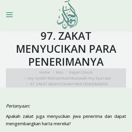
97. ZAKAT
MENYUCIKAN PARA
PENERIMANYA
You are here:
Home
Ilmu
Kajian Umum
Asy Syeikh Muhammad Mutawalli Asy Sya'rawi
97. ZAKAT MENYUCIKAN PARA PENERIMANYA
Pertanyaan:
Apakah zakat juga menyucikan jiwa penerima dan dapat
mengembangkan harta mereka?