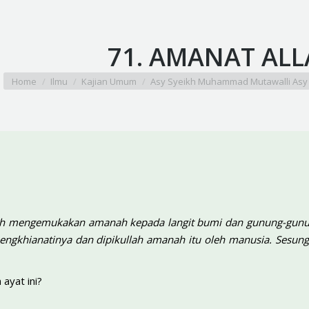
71. AMANAT AL
You are here:
Home
Ilmu
Kajian Umum
Asy Syeikh Muhammad Mutawalli Asy 
ah mengemukakan amanah kepada langit bumi dan gunung-gunu
ngkhianatinya dan dipikullah amanah itu oleh manusia. Sesun
ayat ini?