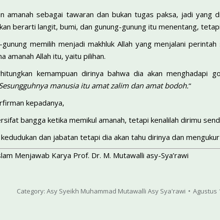
 amanah sebagai tawaran dan bukan tugas paksa, jadi yang d
an berarti langit, bumi, dan gunung-gunung itu menentang, tetap
g-gunung memilih menjadi makh­luk Allah yang menjalani perin
amanah Allah itu, yaitu pilihan.
itungkan kemampuan dirinya bahwa dia akan menghadapi goda
Sesungguhnya manusia itu amat zalim dan amat bodoh.
“
erfirman kepadanya,
rsifat bangga ketika memikul amanah, tetapi kenalilah dirimu send
edudukan dan jabatan tetapi dia akan tahu dirinya dan mengukur
lam Menjawab Karya Prof. Dr. M. Mutawalli asy-Sya’rawi
Category:
Asy Syeikh Muhammad Mutawalli Asy Sya'rawi
Agustus 