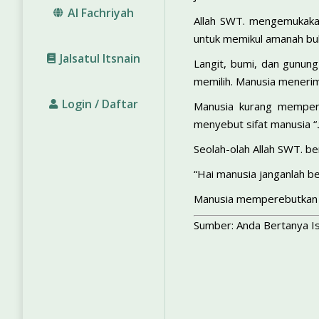
Al Fachriyah
Allah SWT. mengemukakan
untuk memikul amanah buk
Jalsatul Itsnain
Langit, bumi, dan gunun
memilih. Manusia menerima 
Login / Daftar
Manusia kurang memperh
menyebut sifat manusia “
Seolah-olah Allah SWT. b
“Hai manusia janganlah be
Manusia memperebutkan k
Sumber: Anda Bertanya Is