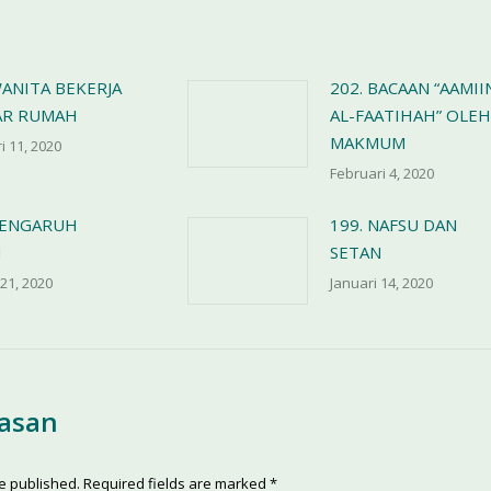
WANITA BEKERJA
202. BACAAN “AAMII
AR RUMAH
AL-FAATIHAH” OLEH
MAKMUM
i 11, 2020
Februari 4, 2020
PENGARUH
199. NAFSU DAN
N
SETAN
 21, 2020
Januari 14, 2020
lasan
be published. Required fields are marked
*