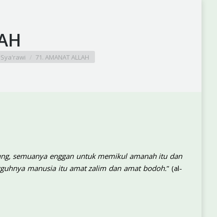
LAH
Sya'rawi
71. AMANAT ALLAH
ng, semuanya enggan untuk memikul amanah itu dan
gguhnya manusia itu amat zalim dan amat bodoh.
” (al-