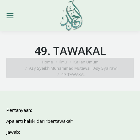
49. TAWAKAL
You are here:
Home
Ilmu
Kajian Umum
Asy Syeikh Muhammad Mutawalli Asy Sya'rawi
49. TAWAKAL
Pertanyaan:
Apa arti hakiki dari “bertawakal”
Jawab: