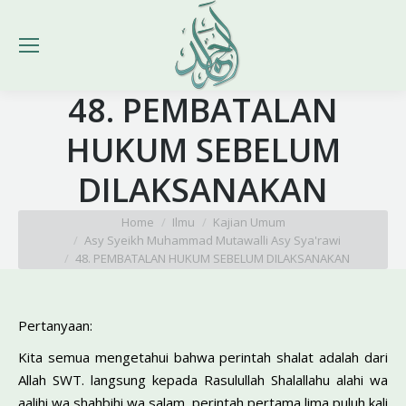
48. PEMBATALAN
HUKUM SEBELUM
DILAKSANAKAN
You are here:
Home
Ilmu
Kajian Umum
Asy Syeikh Muhammad Mutawalli Asy Sya'rawi
48. PEMBATALAN HUKUM SEBELUM DILAKSANAKAN
Pertanyaan:
Kita semua mengetahui bahwa perintah shalat adalah dari
Allah SWT. langsung kepada Rasulullah Shalallahu alahi wa
aalihi wa shahbihi wa salam. perintah pertama lima puluh kali