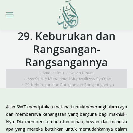
29. Keburukan dan
Rangsangan-
Rangsangannya
You are here:
Home
Ilmu
Kajian Umum
Asy Syeikh Muhammad Mutawalli Asy Sya'rawi
29. Keburukan dan Rangsangan-Rangsangannya
Allah SWT menciptakan matahari untukmenerangi alam raya
dan memberinya kehangatan yang berguna bagi makhluk-
Nya. Dia memberi tumbuh-tumbuhan, hewan dan manusia
apa yang mereka butuhkan untuk memudahkannya dalam