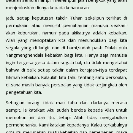
setelah semula hampir menempuh jalan bengkok yang akan
menjebloskan dirinya kepada kehancuran.
Jadi, setiap keputusan takdir Tuhan sekalipun terlihat di
permukaan atau menurut pemahaman manusia seakan-
akan keburukan, namun pada akikatnya adalah kebaikan.
Allah yang menciptakan kita dan menundukkan bagi kita
segala yang di langit dan di bumi,sudah pasti Dialah pula
Yangmenghendaki kebaikan bagi kita. Hanya saja manusia
ingin tergesa-gesa dalam segala hal, dia tidak mengetahui
bahwa di balik setiap takdir dalam kerajaan-Nya terdapat
hikmah kebaikan. Kalaulah kita tahu tentang satu persoalan,
di sana masih banyak persoalan yang tidak terjangkau oleh
pengetahuan kita.
Sebagian orang tidak mau tahu dan dadanya merasa
sempit, la katakan: Aku sudah berdoa kepada Allah untuk
memohon ini dan itu, tetapi Allah tidak mengabulkan
permohonanku. Kami katakan kepadanya: Kalau terkabulnya
do’a itu merupakan suatu kebaikan dan pemeberian, maka