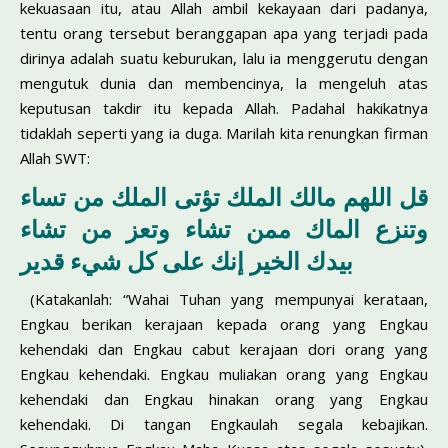
kekuasaan itu, atau Allah ambil kekayaan dari padanya,
tentu orang tersebut beranggapan apa yang terjadi pada
dirinya adalah suatu keburukan, lalu ia menggerutu dengan
mengutuk dunia dan membencinya, la mengeluh atas
keputusan takdir itu kepada Allah. Padahal hakikatnya
tidaklah seperti yang ia duga. Marilah kita renungkan firman
Allah SWT:
قل اللهم مالك الملك تؤتى الملك من تساء
وتنزع الماك ممن تشاء وتعز من تشاء
بيدك الخير إنك على كل شيء قدير
(Katakanlah: “Wahai Tuhan yang mempunyai kera­taan,
Engkau berikan kerajaan kepada orang yang Engkau
kehendaki dan Engkau cabut kerajaan dori orang yang
Engkau kehendaki. Engkau muliakan orang yang Engkau
kehendaki dan Engkau hinakan orang yang Engkau
kehendaki. Di tangan Engkaulah segala kebajikan.