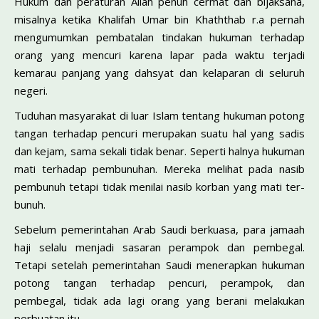
Hukum dan peraturan Allah penuh cermat dan bijaksana,
misalnya ketika Khalifah Umar bin Khaththab r.a pernah
mengumumkan pembatalan tindakan hukuman terhadap
orang yang mencuri karena lapar pada waktu terjadi
kemarau pan­jang yang dahsyat dan kelaparan di seluruh
negeri.
Tuduhan masyarakat di luar Islam tentang hukuman potong
tangan terhadap pencuri merupakan suatu hal yang sadis
dan kejam, sama sekali tidak benar. Seperti halnya huku­man
mati terhadap pembunuhan. Mereka melihat pada nasib
pembunuh tetapi tidak menilai nasib korban yang mati ter­
bunuh.
Sebelum pemerintahan Arab Saudi berkuasa, para jamaah
haji selalu menjadi sasaran perampok dan pembegal.
Tetapi se­telah pemerintahan Saudi menerapkan hukuman
potong ta­ngan terhadap pencuri, perampok, dan
pembegal, tidak ada lagi orang yang berani melakukan
perbuatan itu.