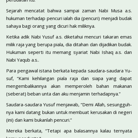
Sejarah mencatat bahwa sampai zaman Nabi Musa a.s.
hukuman terhadap pencuri ialah dia (pencuri) menjadi budak
sahaya bagi orang yang dicuri hak miliknya.
Ketika adik Nabi Yusuf a.s. diketahui mencuri takaran emas
milik raja yang berupa piala, dia ditahan dan dijadikan budak.
Hukuman seperti itu memang syariat Nabi Ishaq a.s. dan
Nabi Yaqub a.s..
Para pengawal istana berkata kepada saudara-saudara Yu­
suf, “Kami kehilangan piala raja dan siapa yang dapat
mengem­balikannya akan memperoleh bahan makanan
(seberat) beban unta dan aku menjamin terhadapnya.”
Saudara-saudara Yusuf menjawab, “Demi Allah, sesungguh­
nya kami datang bukan untuk membuat kerusakan di negeri
(ini) dan kami bukanlah pencuri.”
Mereka berkata, “Tetapi apa balasannya kalau ternyata