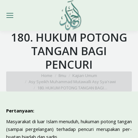
180. HUKUM POTONG
TANGAN BAGI
PENCURI
You are here:
Home
Ilmu
Kajian Umum
Asy Syeikh Muhammad Mutawalli Asy Sya'rawi
180. HUKUM POTONG TANGAN BAGI…
Pertanyaan:
Masyarakat di luar Islam menuduh, hukuman potong tang­an
(sampai pergelangan) terhadap pencuri merupakan per­
buatan biadab dan sadis.