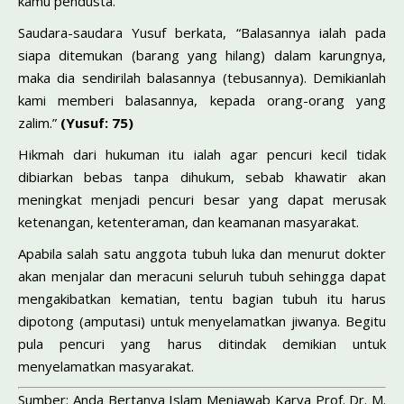
kamu pendusta.”
Saudara-saudara Yusuf berkata, “Balasannya ialah pada
siapa ditemukan (barang yang hilang) dalam karungnya,
maka dia sendirilah balasannya (tebusannya). Demikianlah
kami memberi balasannya, kepada orang-orang yang
zalim.”
(Yusuf: 75)
Hikmah dari hukuman itu ialah agar pencuri kecil tidak
dibiarkan bebas tanpa dihukum, sebab khawatir akan
mening­kat menjadi pencuri besar yang dapat merusak
ketenangan, ke­tenteraman, dan keamanan masyarakat.
Apabila salah satu anggota tubuh luka dan menurut dokter
akan menjalar dan meracuni seluruh tubuh sehingga dapat
mengakibatkan kematian, tentu bagian tubuh itu harus
dipo­tong (amputasi) untuk menyelamatkan jiwanya. Begitu
pula pencuri yang harus ditindak demikian untuk
menyelamatkan masyarakat.
Sumber: Anda Bertanya Islam Menjawab Karya Prof. Dr. M.