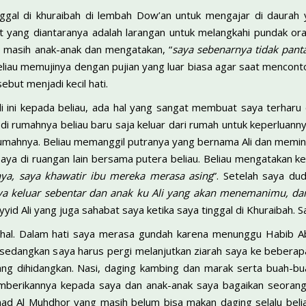
inggal di khuraibah di lembah Dow’an untuk mengajar di daurah 
at yang diantaranya adalah larangan untuk melangkahi pundak o
g masih anak-anak dan mengatakan, “
saya sebenarnya tidak panta
Beliau memujinya dengan pujian yang luar biasa agar saat mencon
but menjadi kecil hati.
i ini kepada beliau, ada hal yang sangat membuat saya terharu 
 di rumahnya beliau baru saja keluar dari rumah untuk keperluan
umahnya. Beliau memanggil putranya yang bernama Ali dan meminta
aya di ruangan lain bersama putera beliau. Beliau mengatakan ke
ya, saya khawatir ibu mereka merasa asing
”. Setelah saya dud
aya keluar sebentar dan anak ku Ali yang akan menemanimu, da
id Ali yang juga sahabat saya ketika saya tinggal di Khuraibah. Sa
hal. Dalam hati saya merasa gundah karena menunggu Habib Ab
sedangkan saya harus pergi melanjutkan ziarah saya ke beberapa
ng dihidangkan. Nasi, daging kambing dan marak serta buah-b
berikannya kepada saya dan anak-anak saya bagaikan seorang
ad Al Muhdhor yang masih belum bisa makan daging selalu be