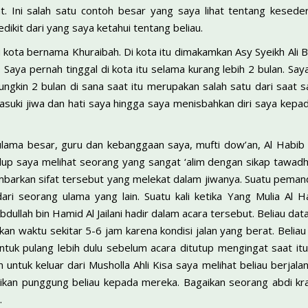
Ini salah satu contoh besar yang saya lihat tentang keseder
dikit dari yang saya ketahui tentang beliau.
 kota bernama Khuraibah. Di kota itu dimakamkan Asy Syeikh Ali 
. Saya pernah tinggal di kota itu selama kurang lebih 2 bulan. Sa
ngkin 2 bulan di sana saat itu merupakan salah satu dari saat 
suki jiwa dan hati saya hingga saya menisbahkan diri saya kepad
ulama besar, guru dan kebanggaan saya, mufti dow’an, Al Habib Al
p saya melihat seorang yang sangat ‘alim dengan sikap tawadhu
rkan sifat tersebut yang melekat dalam jiwanya. Suatu pemanda
 dari seorang ulama yang lain. Suatu kali ketika Yang Mulia A
dullah bin Hamid Al Jailani hadir dalam acara tersebut. Beliau dat
an waktu sekitar 5-6 jam karena kondisi jalan yang berat. Beli
untuk pulang lebih dulu sebelum acara ditutup mengingat saat i
n untuk keluar dari Musholla Ahli Kisa saya melihat beliau berj
kan punggung beliau kepada mereka. Bagaikan seorang abdi kr
.