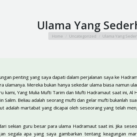
Ulama Yang Seder
You are here:
Home
Uncategorized
Ulama Yang Sede
ungan penting yang saya dapati dalam perjalanan saya ke Hadram
a ulamanya. Mereka bukan hanya sekedar ulama biasa namun ulama
u kami, Yang Mulia Mufti Tarim dan Mufti Hadramaut saat ini, Al 
bin Salim. Beliau adalah seorang mufti dan gelar mufti bukanlah su
ut adalah martabat yang dicapai oleh seseorang yang telah meng
 dari sekian guru besar para ulama Hadramaut saat ini. Jika se
gan segala apa yang saya gambarkan tentang keagungan mart