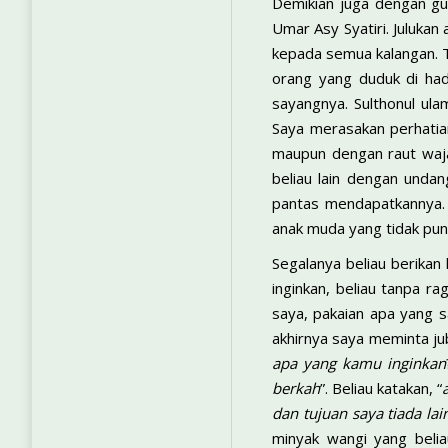
Demikian juga dengan gur
Umar Asy Syatiri. Juluka
kepada semua kalangan. T
orang yang duduk di ha
sayangnya. Sulthonul ul
Saya merasakan perhatian
maupun dengan raut waja
beliau lain dengan unda
pantas mendapatkannya. I
anak muda yang tidak pun
Segalanya beliau berikan
inginkan, beliau tanpa r
saya, pakaian apa yang s
akhirnya saya meminta jub
apa yang kamu inginkan
berkah
”. Beliau katakan, “
dan tujuan saya tiada la
minyak wangi yang beli