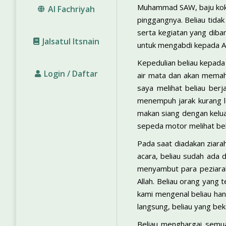
Muhammad SAW, baju koko 
Al Fachriyah
pinggangnya. Beliau tida
serta kegiatan yang diban
Jalsatul Itsnain
untuk mengabdi kepada All
Kepedulian beliau kepada
Login / Daftar
air mata dan akan memah
saya melihat beliau berj
menempuh jarak kurang l
makan siang dengan kelu
sepeda motor melihat bel
Pada saat diadakan ziara
acara, beliau sudah ada 
menyambut para peziarah
Allah. Beliau orang yang
kami mengenal beliau han
langsung, beliau yang be
Beliau menghargai semua