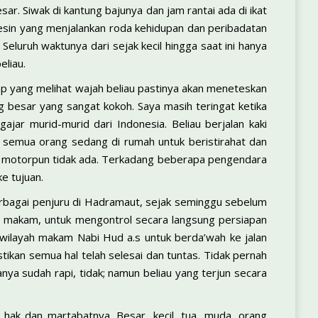
r. Siwak di kantung bajunya dan jam rantai ada di ikat
esin yang menjalankan roda kehidupan dan peribadatan
 Seluruh waktunya dari sejak kecil hingga saat ini hanya
eliau.
p yang melihat wajah beliau pastinya akan meneteskan
besar yang sangat kokoh. Saya masih teringat ketika
ajar murid-murid dari Indonesia. Beliau berjalan kaki
 semua orang sedang di rumah untuk beristirahat dan
a motorpun tidak ada. Terkadang beberapa pengendara
e tujuan.
berbagai penjuru di Hadramaut, sejak seminggu sebelum
ju makam, untuk mengontrol secara langsung persiapan
wilayah makam Nabi Hud a.s untuk berda’wah ke jalan
tikan semua hal telah selesai dan tuntas. Tidak pernah
ya sudah rapi, tidak; namun beliau yang terjun secara
ak dan martabatnya. Besar, kecil, tua, muda, orang