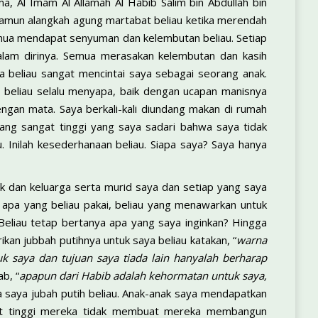
ma, Al Imam Al Allamah Al Habib Salim bin Abdullah bin
 namun alangkah agung martabat beliau ketika merendah
 semua mendapat senyuman dan kelembutan beliau. Setiap
lam dirinya. Semua merasakan kelembutan dan kasih
 beliau sangat mencintai saya sebagai seorang anak.
, beliau selalu menyapa, baik dengan ucapan manisnya
ngan mata. Saya berkali-kali diundang makan di rumah
ang sangat tinggi yang saya sadari bahwa saya tidak
u. Inilah kesederhanaan beliau. Siapa saya? Saya hanya
ak dan keluarga serta murid saya dan setiap yang saya
 apa yang beliau pakai, beliau yang menawarkan untuk
 Beliau tetap bertanya apa yang saya inginkan? Hingga
kan jubbah putihnya untuk saya beliau katakan, “
warna
k saya dan tujuan saya tiada lain hanyalah berharap
b, “
apapun dari Habib adalah kehormatan untuk saya,
a saya jubah putih beliau. Anak-anak saya mendapatkan
abat tinggi mereka tidak membuat mereka membangun