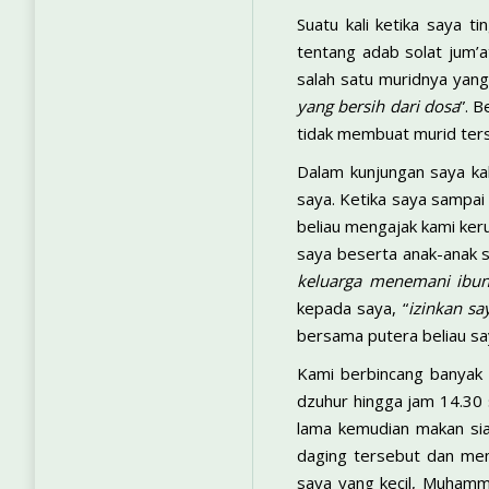
Suatu kali ketika saya t
tentang adab solat jum’
salah satu muridnya yan
yang bersih dari dosa
”. 
tidak membuat murid terse
Dalam kunjungan saya kal
saya. Ketika saya sampai
beliau mengajak kami ker
saya beserta anak-anak s
keluarga menemani ibun
kepada saya, “
izinkan s
bersama putera beliau sayy
Kami berbincang banyak 
dzuhur hingga jam 14.30 
lama kemudian makan sia
daging tersebut dan mem
saya yang kecil, Muhamm