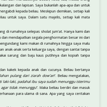
kalangan dan lapisan. Saya bukanlah apa-apa dan untuk
mengabdi kepada beliau. Meskipun demikian, setiap kali
au untuk saya. Dalam satu majelis, setiap kali mata
ang di rumahnya selepas sholat jum’at. Hanya kami dan
iau dan mendapatkan segala penghormatan besar ini dari
au mengundang kami makan di rumahnya hingga saya malu
an anak-anak serta keluarga saya, dengan santai tanpa
akai sarung dan baju kaus putihnya dan kopiah tanpa
dan kakek kepada anak dan cucunya. Beliau bertanya
elahan pulang dari ziarah dow’an
”. Beliau mengatakan,
laki-laki, padahal ibu saya sudah menunggu isterimu
 agar tidak menunggu
”. Maka beliau berdiri dan masuk
erhanaan para ulama di sana. Apa yang saya ceritakan