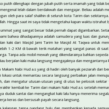
putih dilengkapi dengan jubah putih serta imamah yang tidak besa
k mengenal lelah dalam berdakwah dan mengajar. Beliau adalah m
gun oleh para salaf shalihin di seluruh kota Tarim dan sekitarnya.
ah. Hingga saat ini saya tidak mengetahui kapan waktu istirahat b
 ummat yang sangat besar tidak pernah dapat digambarkan. Setia
ami bahwa dihadapannya adalah samudera yang luas dan gunung 
alan kaki dari Masjid Jami Tarim ke Masjid At Taqwa untuk meng
ebih 1-2 KM di bawah terik matahari yang sangat panas di saat
arga. Tanpa ada mobil mewah yang dikendarainya bahkan seped
iau berjalan kaki maka langsung mengajaknya dan mengantarnya k
h Makam Nabi Hud a.s yang di hadiri oleh banyak peziarah dari 
di lokasi untuk memantau secara langsung perbaikan jalan menu
, dan mengatur utusan-utusan yang di utus ke pelosok sekitar 
 terakhir kembali ke Tarim dari makam Nabi Hud a.s setelah memas
ya duduk santai dan mengangkat kaki lalu hanya menerima segalan
kerja keras dan bersusah payah secara langsung.
 kalangan tanpa pandang bulu dan memberikan kepada semua h