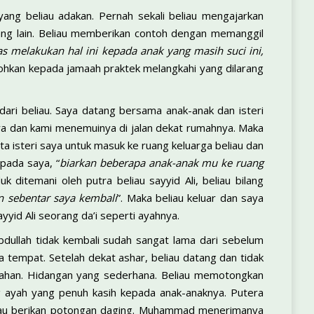
yang beliau adakan. Pernah sekali beliau mengajarkan
rang lain. Beliau memberikan contoh dengan memanggil
s melakukan hal ini kepada anak yang masih suci ini,
tohkan kepada jamaah praktek melangkahi yang dilarang
dari beliau. Saya datang bersama anak-anak dan isteri
nya dan kami menemuinya di jalan dekat rumahnya. Maka
 isteri saya untuk masuk ke ruang keluarga beliau dan
pada saya, “
biarkan beberapa anak-anak mu ke ruang
uk ditemani oleh putra beliau sayyid Ali, beliau bilang
n sebentar saya kembali
”. Maka beliau keluar dan saya
yyid Ali seorang da’i seperti ayahnya.
dullah tidak kembali sudah sangat lama dari sebelum
 tempat. Setelah dekat ashar, beliau datang dan tidak
uahan. Hidangan yang sederhana. Beliau memotongkan
 ayah yang penuh kasih kepada anak-anaknya. Putera
liau berikan potongan daging. Muhammad menerimanya