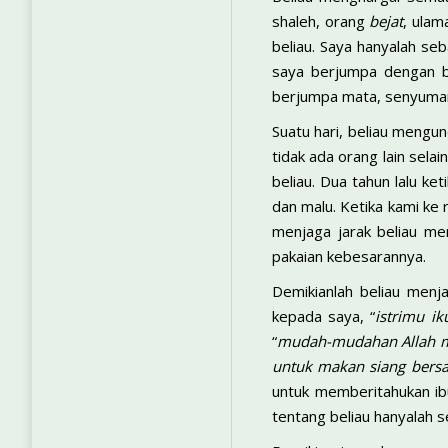
shaleh, orang
bejat
, ulam
beliau. Saya hanyalah se
saya berjumpa dengan be
berjumpa mata, senyuman 
Suatu hari, beliau mengu
tidak ada orang lain sela
beliau. Dua tahun lalu k
dan malu. Ketika kami ke
menjaga jarak beliau me
pakaian kebesarannya.
Demikianlah beliau menj
kepada saya, “
istrimu i
“
mudah-mudahan Allah me
untuk makan siang bers
untuk memberitahukan ibu
tentang beliau hanyalah se