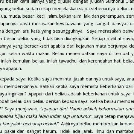
u besar kami lainnya yang dijuluki dengan julukan Sulthonul Ula
n agung beliau sudah cukup menjelaskan siapa sebenarnya beliau,
ua, muda, besar, kecil, ‘alim, bukan ‘alim, laki dan perempuan,
dapannya pasti merasakan kewibawaan yang sangat dahsyat da
ama dengan arti kata yang sesungguhnya. Saya merasakan bahwa
 besar beliau yang tidak bisa diungkapkan. Setiap melihat saya
hnya yang berseri-seri apabila dari kejauhan mata berjumpa de
ngan selain waktu makan. Beliau menempatkan saya di tempat y
nilah kemulian beliau. Inilah tawadhu’ dan kerendahan hati belia
ya apapun.
 kepada saya. Ketika saya meminta ijazah darinya untuk saya, an
agu memberikannya. Bahkan ketika saya meminta keberkahan dari
aya inginkan? Apapun dari beliau adalah keberkahan untuk saya.
bah beliau dan beliau berikan kepada saya. Ketika beliau memberi
?” Saya menjawab, “
apapun dari Habib adalah kehormatan untu
apabila hijau maka lebih indah lagi untukmu
”. Saya tetap menjawa
in hanyalah berharap berkah
”. Akhirnya beliau memberikan kepad
au pakai dan sangat harum. Tidak ada jarak. Ilmu dan mart