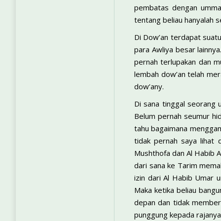
pembatas dengan ummat. 
tentang beliau hanyalah se
Di Dow’an terdapat suatu
para Awliya besar lainnya
pernah terlupakan dan mu
lembah dow’an telah mera
dow’any.
Di sana tinggal seorang 
Belum pernah seumur hidu
tahu bagaimana menggamba
tidak pernah saya lihat
Mushthofa dan Al Habib Ab
dari sana ke Tarim memak
izin dari Al Habib Umar 
Maka ketika beliau bangu
depan dan tidak memberi
punggung kepada rajanya