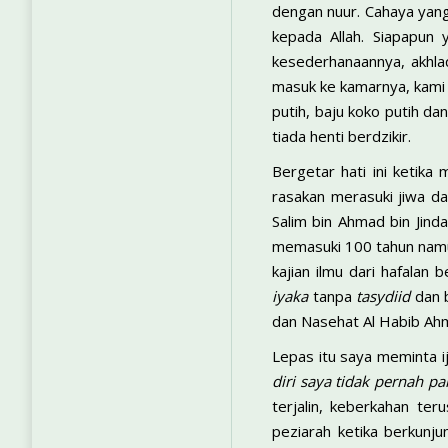
dengan nuur. Cahaya yang
kepada Allah. Siapapun 
kesederhanaannya, akhla
masuk ke kamarnya, kami 
putih, baju koko putih d
tiada henti berdzikir.
Bergetar hati ini ketik
rasakan merasuki jiwa da
Salim bin Ahmad bin Jind
memasuki 100 tahun namun
kajian ilmu dari hafalan
iyaka
tanpa
tasydiid
dan b
dan Nasehat Al Habib Ah
Lepas itu saya meminta i
diri saya tidak pernah p
terjalin, keberkahan te
peziarah ketika berkunju