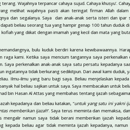
 terang. Wajahnya terpancar cahaya sujud. Cahaya khusyu’. Caha
yang melihat wajahnya pasti akan teringat firman Allah dalam 
qnya dan segalanya. Saya dan anak-anak serta isteri dan ipar 
dapati beliau seorang tua yang hampir genap 100 tahun duduk di
an kofiah yang diikat dengan imamah yang kecil dan mata yang bu
a memandangnya, bulu kuduk berdiri karena kewibawaannya. Hara
n raga kami. Ketika saya mencium tangannya saya perkenalkan d
an. Saya perkenalkan anak-anak saya satu persatu kepadanya sa
 ingatannya tidak berkurang sedikitpun. Dari awal kami duduk, y
 beliau. Ilmu-ilmu yang baru bagi saya. Beliau menjelaskan kepa
anyak hal beliau sajikan untuk saya. Saya membacakan untuk beliau
mad bin Hasan Al Attas yang membahas tentang ijazah sebagaima
jazah kepadanya dan beliau katakan, “
untuk yang satu ini yakni 
antas memberikan ijazah
”. Saya terus meminta dan memaksa, dan
rus mengalir namun saya tidak berani memberikan ijazah kepada
ng kepada beliau agar tidak meminta ijazah kepadanya, namun ke