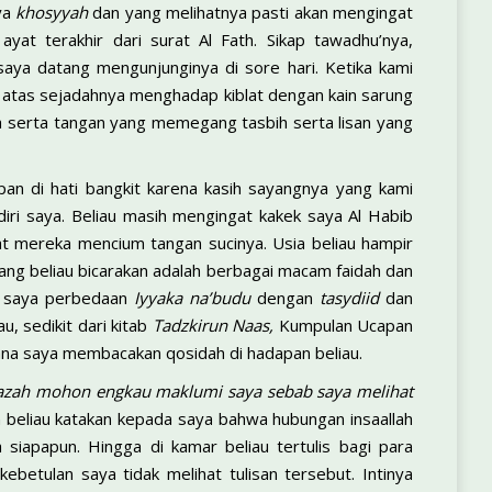
ya
khosyyah
dan yang melihatnya pasti akan mengingat
ayat terakhir dari surat Al Fath. Sikap tawadhu’nya,
saya datang mengunjunginya di sore hari. Ketika kami
 atas sejadahnya menghadap kiblat dengan kain sarung
ta serta tangan yang memegang tasbih serta lisan yang
pan di hati bangkit karena kasih sayangnya yang kami
iri saya. Beliau masih mengingat kakek saya Al Habib
at mereka mencium tangan sucinya. Usia beliau hampir
ang beliau bicarakan adalah berbagai macam faidah dan
da saya perbedaan
Iyyaka na’budu
dengan
tasydiid
dan
, sedikit dari kitab
Tadzkirun Naas,
Kumpulan Ucapan
na saya membacakan qosidah di hadapan beliau.
ijazah mohon engkau maklumi saya sebab saya melihat
 beliau katakan kepada saya bahwa hubungan insaallah
 siapapun. Hingga di kamar beliau tertulis bagi para
betulan saya tidak melihat tulisan tersebut. Intinya