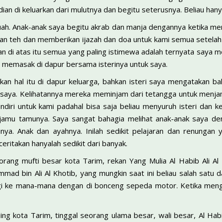
n di keluarkan dari mulutnya dan begitu seterusnya. Beliau hany
uah. Anak-anak saya begitu akrab dan manja dengannya ketika me
n teh dan memberikan ijazah dan doa untuk kami semua setelah it
an di atas itu semua yang paling istimewa adalah ternyata saya m
g memasak di dapur bersama isterinya untuk saya.
an hal itu di dapur keluarga, bahkan isteri saya mengatakan ba
saya. Kelihatannya mereka meminjam dari tetangga untuk menjam
diri untuk kami padahal bisa saja beliau menyuruh isteri dan k
amu tamunya. Saya sangat bahagia melihat anak-anak saya de
unya. Anak dan ayahnya. Inilah sedikit pelajaran dan renungan
eritakan hanyalah sedikit dari banyak.
orang mufti besar kota Tarim, rekan Yang Mulia Al Habib Ali Al
mad bin Ali Al Khotib, yang mungkin saat ini beliau salah satu 
rgi ke mana-mana dengan di bonceng sepeda motor. Ketika mengha
ng kota Tarim, tinggal seorang ulama besar, wali besar, Al Ha