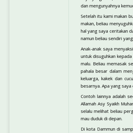
dan mengunyahnya kemudia
Setelah itu kami makan b
makan, beliau menyuguhka
hal yang saya ceritakan d
namun beliau sendiri yan
Anak-anak saya menyaksik
untuk disuguhkan kepada 
malu. Beliau memasak sen
pahala besar dalam menj
keluarga, kakek dan cuc
besarnya. Apa yang saya c
Contoh lainnya adalah se
Allamah Asy Syaikh Muham
selalu melihat beliau pe
mau duduk di depan.
Di kota Dammun di sampi