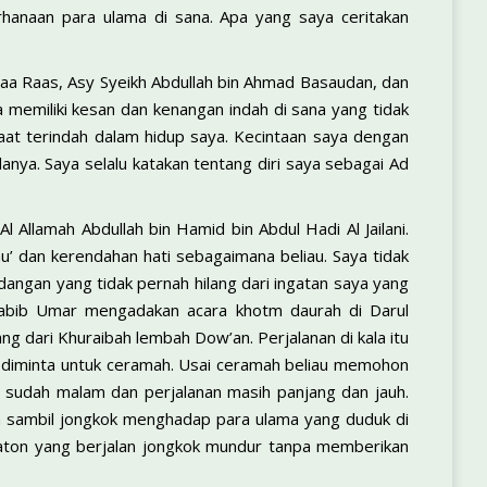
hanaan para ulama di sana. Apa yang saya ceritakan
Baa Raas, Asy Syeikh Abdullah bin Ahmad Basaudan, dan
ya memiliki kesan dan kenangan indah di sana yang tidak
saat terindah dalam hidup saya. Kecintaan saya dengan
anya. Saya selalu katakan tentang diri saya sebagai Ad
 Allamah Abdullah bin Hamid bin Abdul Hadi Al Jailani.
’ dan kerendahan hati sebagaimana beliau. Saya tidak
ngan yang tidak pernah hilang dari ingatan saya yang
l Habib Umar mengadakan acara khotm daurah di Darul
ang dari Khuraibah lembah Dow’an. Perjalanan di kala itu
au diminta untuk ceramah. Usai ceramah beliau memohon
tu sudah malam dan perjalanan masih panjang dan jauh.
alan sambil jongkok menghadap para ulama yang duduk di
aton yang berjalan jongkok mundur tanpa memberikan