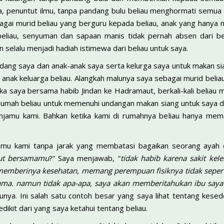
a, penuntut ilmu, tanpa pandang bulu beliau menghormati semua 
bagai murid beliau yang berguru kepada beliau, anak yang hanya 
liau, senyuman dan sapaan manis tidak pernah absen dari beli
selalu menjadi hadiah istimewa dari beliau untuk saya.
ndang saya dan anak-anak saya serta kelurga saya untuk makan si
in anak keluarga beliau. Alangkah malunya saya sebagai murid bel
etika saya bersama habib Jindan ke Hadramaut, berkali-kali beli
 rumah beliau untuk memenuhi undangan makan siang untuk saya d
njamu kami. Bahkan ketika kami di rumahnya beliau hanya mem
amu kami tanpa jarak yang membatasi bagaikan seorang ayah 
kut bersamamu
?” Saya menjawab, “
tidak habib karena sakit kel
mberinya kesehatan, memang perempuan fisiknya tidak seperti 
ama. namun tidak apa-apa, saya akan memberitahukan ibu saya
nya. Ini salah satu contoh besar yang saya lihat tentang kesed
dikit dari yang saya ketahui tentang beliau.