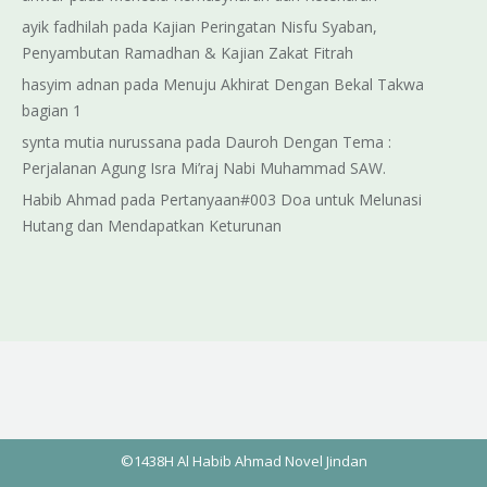
ayik fadhilah
pada
Kajian Peringatan Nisfu Syaban,
Penyambutan Ramadhan & Kajian Zakat Fitrah
hasyim adnan
pada
Menuju Akhirat Dengan Bekal Takwa
bagian 1
synta mutia nurussana
pada
Dauroh Dengan Tema :
Perjalanan Agung Isra Mi’raj Nabi Muhammad SAW.
Habib Ahmad
pada
Pertanyaan#003 Doa untuk Melunasi
Hutang dan Mendapatkan Keturunan
©1438H Al Habib Ahmad Novel Jindan