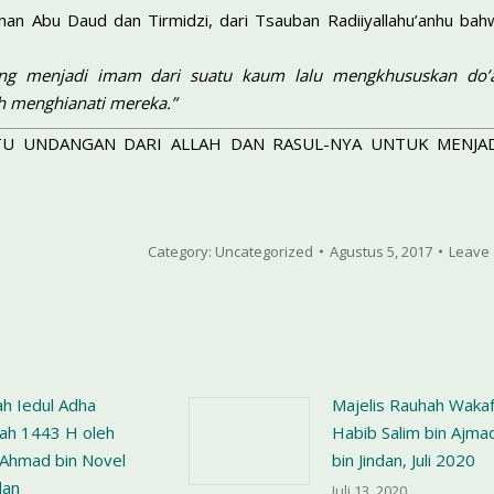
unan Abu Daud dan Tirmidzi, dari Tsauban Radiiyallahu’anhu bahwa
ang menjadi imam dari suatu kaum lalu mengkhususkan do’a 
ah menghianati mereka.”
TU UNDANGAN DARI ALLAH DAN RASUL-NYA UNTUK MENJA
Category:
Uncategorized
Agustus 5, 2017
Leave
h Iedul Adha
Majelis Rauhah Wakaf
jah 1443 H oleh
Habib Salim bin Ajma
Ahmad bin Novel
bin Jindan, Juli 2020
dan
Juli 13, 2020