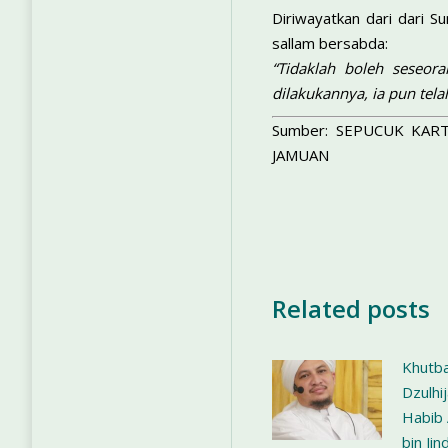
Diriwayatkan dari dari S
sallam bersabda:
“Tidaklah boleh seseor
dilakukannya, ia pun tel
Sumber: SEPUCUK KAR
JAMUAN
Related posts
Khutba
Dzulhi
Habib 
bin Jin