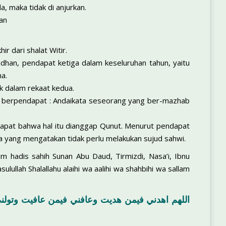
a, maka tidak di anjurkan.
an
r dari shalat Witir.
han, pendapat ketiga dalam keseluruhan tahun, yaitu
a.
k dalam rekaat kedua.
i berpendapat : Andaikata seseorang yang ber-mazhab
apat bahwa hal itu dianggap Qunut. Menurut pendapat
a yang mengatakan tidak perlu melakukan sujud sahwi.
m hadis sahih Sunan Abu Daud, Tirmizdi, Nasa’i, Ibnu
ulullah Shalallahu alaihi wa aalihi wa shahbihi wa sallam
اللهم اهدني فيمن هديت وعافني فيمن عافيت وتول