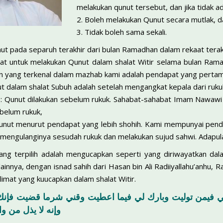
melakukan qunut tersebut, dan jika tidak ad
2. Boleh melakukan Qunut secara mutlak, d
3. Tidak boleh sama sekali.
t pada separuh terakhir dari bulan Ramadhan dalam rekaat terakhi
 untuk melakukan Qunut dalam shalat Witir selama bulan Ramad
n yang terkenal dalam mazhab kami adalah pendapat yang pertam
ut dalam shalat Subuh adalah setelah mengangkat kepala dari ruku
: Qunut dilakukan sebelum rukuk. Sahabat-sahabat Imam Nawaw
ebelum rukuk,
qunut menurut pendapat yang lebih shohih. Kami mempunyai pend
 : mengulanginya sesudah rukuk dan melakukan sujud sahwi. Adapul
ng terpilih adalah mengucapkan seperti yang diriwayatkan dala
ainnya, dengan isnad sahih dari Hasan bin Ali Radiiyallahu’anhu, Ras
imat yang kuucapkan dalam shalat Witir.
ني فيمن توليت وبارك لي فيما اعطيت وقني شرما قضيت فإن
وإنه لا يذل من وا