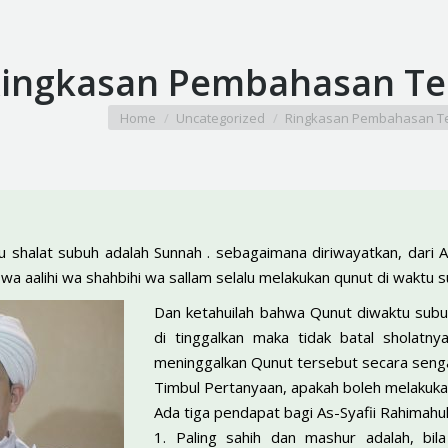
ingkasan Pembahasan Te
You are here:
Home
Uncategorized
Ringkasan Pembahasan T
u shalat subuh adalah Sunnah . sebagaimana diriwayatkan, dari 
hi wa aalihi wa shahbihi wa sallam selalu melakukan qunut di waktu 
Dan ketahuilah bahwa Qunut diwaktu subu
di tinggalkan maka tidak batal sholatny
meninggalkan Qunut tersebut secara senga
Timbul Pertanyaan, apakah boleh melakuka
Ada tiga pendapat bagi As-Syafii Rahimahull
1. Paling sahih dan mashur adalah, bi