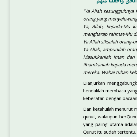
لحق واجعلنا منهم
“Ya Allah sesungguhnya
orang yang menyelewen
Ya, Allah, kepada-Mu 
mengharap rahmat-Mu dan
Ya Allah siksalah orang-
Ya Allah, ampunilah ora
Masukkanlah iman dan h
ilhamkanlah kepada mer
mereka. Wahai tuhan keb
Dianjurkan menggabungk
hendaklah membaca yang 
keberatan dengan bacaan
Dan ketahuilah menurut m
qunut, walaupun berQunu
yang paling utama adal
Qunut itu sudah tertentu