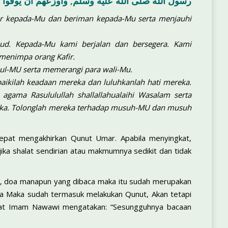
رسول الله صلى الله عليه وسلم, واوزعهم أن يوفوا 
r kepada-Mu dan beriman kepada-Mu serta menjauhi
d. Kepada-Mu kami berjalan dan bersegera. Kami
menimpa orang Kafir.
sul-MU serta memerangi para wali-Mu.
aikilah keadaan mereka dan luluhkanlah hati mereka.
gama Rasululullah shallallahualaihi Wasalam serta
eka. Tolonglah mereka terhadap musuh-MU dan musuh
epat mengakhirkan Qunut Umar. Apabila menyingkat,
a shalat sendirian atau makmumnya sedikit dan tidak
ka, doa manapun yang dibaca maka itu sudah merupakan
’a Maka sudah termasuk melakukan Qunut, Akan tetapi
abat Imam Nawawi mengatakan: “Sesungguhnya bacaan