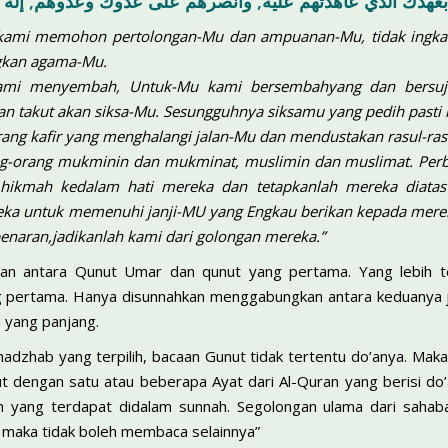
بعهدك الذي عاهدتهم عليه, وانصرهم على عدوك وعدوهم, إله ا
 kami memohon pertolongan-Mu dan ampuanan-Mu, tidak ingka
gkan agama-Mu.
kami menyembah, Untuk-Mu kami bersembahyang dan bersuju
 takut akan siksa-Mu. Sesungguhnya siksamu yang pedih pasti 
orang kafir yang menghalangi jalan-Mu dan mendustakan rasul-ra
ng-orang mukminin dan mukminat, muslimin dan muslimat. Perb
ikmah kedalam hati mereka dan tetapkanlah mereka diatas a
eka untuk memenuhi janji-MU yang Engkau berikan kepada mer
enaran,jadikanlah kami dari golongan mereka.”
an antara Qunut Umar dan qunut yang pertama. Yang lebih t
pertama. Hanya disunnahkan menggabungkan antara keduanya jik
 yang panjang.
adzhab yang terpilih, bacaan Gunut tidak tertentu do’anya. Ma
t dengan satu atau beberapa Ayat dari Al-Quran yang berisi do
ah yang terdapat didalam sunnah. Segolongan ulama dari sah
, maka tidak boleh membaca selainnya”