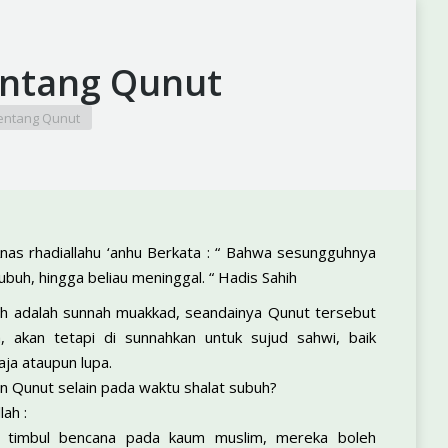
ntang Qunut
entang Qunut
Anas rhadiallahu ‘anhu Berkata : “ Bahwa sesungguhnya
subuh, hingga beliau meninggal. “ Hadis Sahih
h adalah sunnah muakkad, seandainya Qunut tersebut
a, akan tetapi di sunnahkan untuk sujud sahwi, baik
ja ataupun lupa.
n Qunut selain pada waktu shalat subuh?
ah :
la timbul bencana pada kaum muslim, mereka boleh