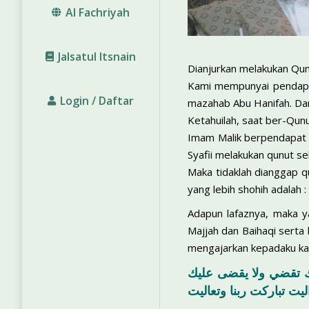
Al Fachriyah
Jalsatul Itsnain
Dianjurkan melakukan Qunu
Kami mempunyai pendapat
Login / Daftar
mazahab Abu Hanifah. Da
Ketahuilah, saat ber-Qun
Imam Malik berpendapat 
Syafii melakukan qunut s
Maka tidaklah dianggap 
yang lebih shohih adalah
Adapun lafaznya, maka ya
Majjah dan Baihaqi serta l
mengajarkan kepadaku kal
ك تقضي ولا يقضى عليك
ليت تباركت ربنا وتعاليت