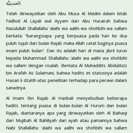
الحديثيَّة.
Telah diriwayatkan oleh Abu Musa Al Madini dalam kitab
Fadhoil Al Layali wal Ayyam dari Abu Hurairah bahwa
Rasulullah Shallallahu ‘alaihi wa aalihi wa shohbihi wa sallam
berkata: “barangsiapa yang berpuasa pada hari ke dua
puluh tujuh dari bulan Rajab maka Allah catat baginya puasa
enam puluh bulan”. Dan itu adalah hari di mana Jibril turun
kepada Muhammad Shallallahu ‘alaihi wa aalihi wa shohbihi
wa sallam dengan risalah. Berkata Al Muhaddits AbdulAziz
bin Arafah As Sulaimani, bahwa hadits ini statusnya adalah
Hasan li dzatih atas penelitian terhadap para perawi dalam
sanadnya.
Al Imam Ibn Rajab Al Hanbali menyebutkan beberapa
hadits tentang puasa di bulan-bulan Al Hurum dan bulan
Rajab, diantaranya apa yang diriwayatkan oleh Al Baihaqi
dari Mujibah Al Bahiliyah dari ayah atau pamannya bahwa
Nabi Shallallahu ‘alaihi wa aalihi wa shohbihi wa sallam