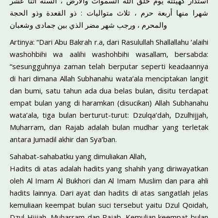
استدار كهيئته يوم خلق الله السموات والأرض ، السنة اثنا عشر
شهرا منها أربعة حرم ، ثلاث متواليات : ذو القعدة وذو الحجة
والمحرم ، ورجب شهر مضر الذي بين جمادى وشعبان
Artinya: “Dari Abu Bakrah r.a, dari Rasulullah Shallallahu ‘alaihi
washohbihi wa aalihi washohbihi wasallam, bersabda:
“sesungguhnya zaman telah berputar seperti keadaannya
di hari dimana Allah Subhanahu wata’ala menciptakan langit
dan bumi, satu tahun ada dua belas bulan, disitu terdapat
empat bulan yang di haramkan (disucikan) Allah Subhanahu
wata’ala, tiga bulan berturut-turut: Dzulqa’dah, Dzulhijjah,
Muharram, dan Rajab adalah bulan mudhar yang terletak
antara Jumadil akhir dan Sya’ban.
Sahabat-sahabatku yang dimuliakan Allah,
Hadits di atas adalah hadits yang shahih yang diriwayatkan
oleh Al Imam Al Bukhori dan Al Imam Muslim dan para ahli
hadits lainnya. Dari ayat dan hadits di atas sangatlah jelas
kemuliaan keempat bulan suci tersebut yaitu Dzul Qoidah,
Dzul Hijjah, Muharram dan Rajab. Kemulian keempat bulan