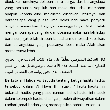
dibukakan untuknya delapan pintu surga, dan barangsiapa
yang berpuasa sepuluh hari maka dia tidak memohon
apapun kepada Allah melainkan diberikan untuknya, dan
barangsiapa yang puasa lima belas hari maka penyeru
langit menyerukan baginya sesungguhnya Allah telah
mengampuni apa yang lalu dari dosamu maka mulailah hidup
baru, sungguh telah dirubah kesalahanmu menjadi kebaikan,
dan barangsiapa yang puasanya lebih maka Allah akan
memberinya lebih”.
قال الحافظ السيوطي مُعلِّقاً على هذه الثلاث أحاديث في (الحاوي
للفتاوى) ما نصه: ليست هذه الأحاديث بموضوعة بل هي من قسم
الضعيف الذي يجوز روايته في الفضائل. انتهى
Berkata al Hafidz As Sayuthi tentang ketiga hadits-hadits
tersebut dalam Al Hawi lil Fatawi: “Hadits-hadits ini
bukanlah hadits yang palsu namun hadits-hadits ini masuk
dalam kelompok hadits dhaif yang boleh diriwayatkan dalam
Fadhoil (amal ibadah yang mendapatkan pahala tertentu).