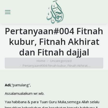
Pertanyaan#004 Fitnah
kubur, Fitnah Akhirat
dan Fitnah dajjal
You are here:
Home
Uncategorized
Pertanyaan#004 Fitnah kubur, Fitnah Akhirat…
Adi
,”pamulang”,
Assalamualaikum wr.wb.
Yaa habibana & para Tuan Guru Mulia,semoga Allah selalu
limpahkan keberkahan dan kesehatan kepada habibana &