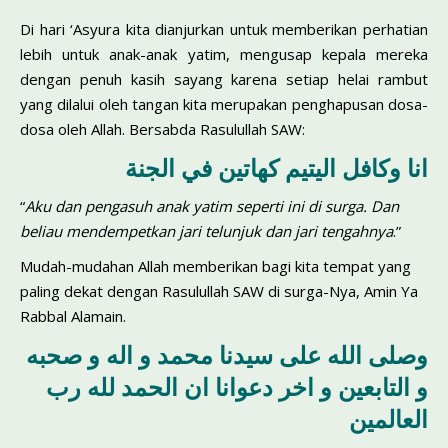
Di hari ‘Asyura kita dianjurkan untuk memberikan perhatian
lebih untuk anak-anak yatim, mengusap kepala mereka
dengan penuh kasih sayang karena setiap helai rambut
yang dilalui oleh tangan kita merupakan penghapusan dosa-
dosa oleh Allah. Bersabda Rasulullah SAW:
انا وكافل اليتيم كهاتين في الجنة
“
Aku dan pengasuh anak yatim seperti ini di surga. Dan
beliau mendempetkan jari telunjuk dan jari tengahnya
.”
Mudah-mudahan Allah memberikan bagi kita tempat yang
paling dekat dengan Rasulullah SAW di surga-Nya, Amin Ya
Rabbal Alamain.
وصلى الله على سيدنا محمد و اله و صحبه
و التابعين و اخر دعوانا ان الحمد لله رب
العالمين