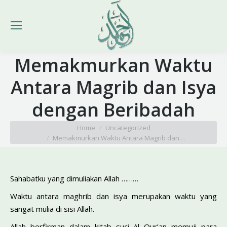
Memakmurkan Waktu
Antara Magrib dan Isya
dengan Beribadah
You are here:
Home
Uncategorized
Memakmurkan Waktu Antara Magrib dan…
Sahabatku yang dimuliakan Allah ………
Waktu antara maghrib dan isya merupakan waktu yang
sangat mulia di sisi Allah.
Allah berfirman dalam kitab suci Al Qur’an memuji para