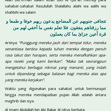
sahabat-sahabat Rasulullah Shalallahu alaihi wa aalihi wa
shahbihi wa salam:
تتجافى جنوبهم عن المضاجع يدعون ربهم خوفا و طمعا و
مما رزقناهم ينفقون. فلا تعلم نفس ما أخفي لهم من
قرة أعين جزائ بما كان يعملون
Artinya:
“Punggung mereka jauh dari tempat tidur, mereka
senantiasa berdoa kepada tuhan mereka dengan penuh
rasa takut dan harapan, serta mereka menafkahkan apa-
apa rezeki yang kami berikan”. “Maka tak seorangpun
mengetahui berbagai nikmat yang menanti, yang indah
untuk dipandang sebagai balasan bagi mereka atas apa
yang mereka kerjakan”.
Waktu yang digunakan para sahabat untuk bermunajat
hingga mereka mendapatkan pujian Allah adalah antara
maghrib dan isya.
Al Imam Abdullah bin Abi Bakar Al Idrus berkata: