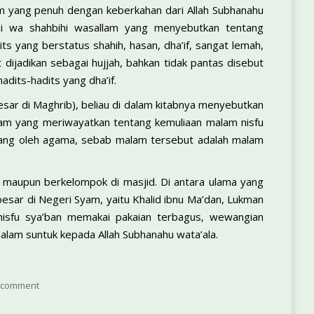
lam yang penuh dengan keberkahan dari Allah Subhanahu
lihi wa shahbihi wasallam yang menyebutkan tentang
s yang berstatus shahih, hasan, dha’if, sangat lemah,
 dijadikan sebagai hujjah, bahkan tidak pantas disebut
dits-hadits yang dha’if.
sar di Maghrib), beliau di dalam kitabnya menyebutkan
sallam yang meriwayatkan tentang kemuliaan malam nisfu
arang oleh agama, sebab malam tersebut adalah malam
 maupun berkelompok di masjid. Di antara ulama yang
sar di Negeri Syam, yaitu Khalid ibnu Ma’dan, Lukman
nisfu sya’ban memakai pakaian terbagus, wewangian
lam suntuk kepada Allah Subhanahu wata’ala.
 comment