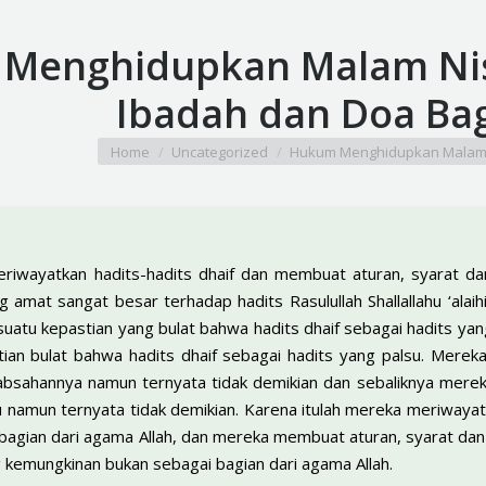
Menghidupkan Malam Nis
Ibadah dan Doa Bag
You are here:
Home
Uncategorized
Hukum Menghidupkan Malam 
eriwayatkan hadits-hadits dhaif dan membuat aturan, syarat da
g amat sangat besar terhadap hadits Rasulullah Shallallahu ‘ala
suatu kepastian yang bulat bahwa hadits dhaif sebagai hadits ya
ian bulat bahwa hadits dhaif sebagai hadits yang palsu. Merek
eabsahannya namun ternyata tidak demikian dan sebaliknya mere
su namun ternyata tidak demikian. Karena itulah mereka meriwaya
bagian dari agama Allah, dan mereka membuat aturan, syarat da
g kemungkinan bukan sebagai bagian dari agama Allah.