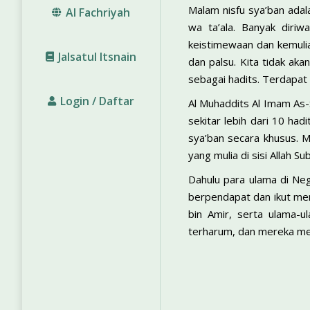
Malam nisfu sya’ban adal
Al Fachriyah
wa ta’ala. Banyak diriw
keistimewaan dan kemulia
Jalsatul Itsnain
dan palsu. Kita tidak ak
sebagai hadits. Terdapat 
Login / Daftar
Al Muhaddits Al Imam As-
sekitar lebih dari 10 ha
sya’ban secara khusus. 
yang mulia di sisi Allah 
Dahulu para ulama di Ne
berpendapat dan ikut mem
bin Amir, serta ulama-
terharum, dan mereka me