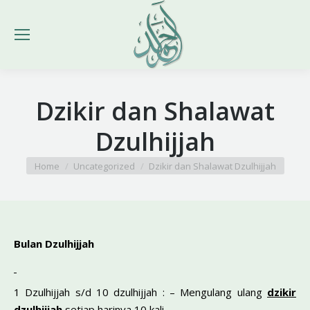
Dzikir dan Shalawat
Dzulhijjah
You are here:
Home
Uncategorized
Dzikir dan Shalawat Dzulhijjah
Bulan Dzulhijjah
1 Dzulhijjah s/d 10 dzulhijjah : – Mengulang ulang
dzikir
dzulhijjah
setiap harinya 10 kali.