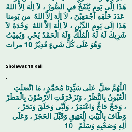
هَذَا اِلَى يَومِ يُنْفَخُ فيِ الصُّورْ ، لاَ اِلٰهَ اِلاَّ اللهُ
عَدَدَ خَلْقِهِ اَجْمَعِيْنَ ، لاَ اِلٰهَ اِلاَّ اللهُ من يَومنا
هَذَا اِلَى يَومِ الدِّيْنِ ، لاَ اِلٰهَ اِلاَّ اللهُ وَحْدَهُ لاَ
شَرِيكَ لَهُ لَهُ الْمُلْكُ وَلَهُ الْحَمْدُ يُحْيِ وَيُمِيْتُ
وَهُوَ عَلَى كُلِّ شَيءٍ قَدِيْرٌ 10 مرات
Sholawat 10 Kali
اَللَّهُمَّ صَلِّ عَلَى سَيِّدِنَا مُحَمَّدٍ ، مَا اتَّصَلَتِ
الْعُيُونُ بِالنَّظَرْ ، وَتَزَخْرَفَتِ الأَرْضُوْنَ بِالْمَطَرْ
، وَحَجَّ حَاجٌّ وَاعْتَمَرْ ، وَلَبَّى وَحَلَقَ وَنَحَرْ ،
وَطَافَ بِالْبَيْتِ الْعَتِيقِ وَقَبِّلَ الحَجَرْ ، وَعَلَى
10
اٰلِهِ وَصَحْبِهِ وَسَلِّمْ