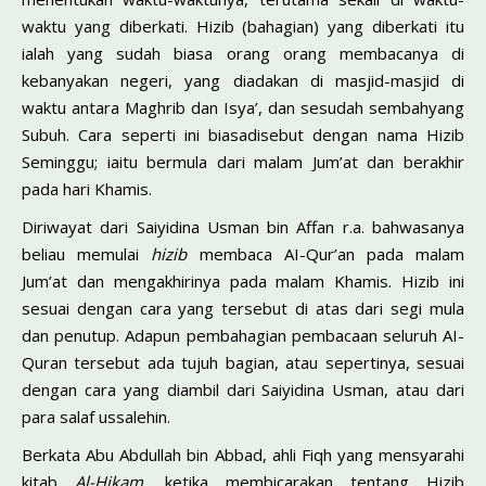
waktu yang diberkati. Hizib (bahagian) yang diberkati itu
ialah yang sudah biasa orang orang membacanya di
kebanyakan negeri, yang diadakan di masjid-masjid di
waktu antara Maghrib dan Isya’, dan sesudah sembahyang
Subuh. Cara seperti ini biasadisebut dengan nama Hizib
Seminggu; iaitu bermula dari malam Jum’at dan berakhir
pada hari Khamis.
Diriwayat dari Saiyidina Usman bin Affan r.a. bahwasanya
beliau memulai
hizib
membaca AI-Qur’an pada malam
Jum’at dan mengakhirinya pada malam Khamis. Hizib ini
sesuai dengan cara yang tersebut di atas dari segi mula
dan penutup. Adapun pembahagian pembacaan seluruh AI-
Quran tersebut ada tujuh bagian, atau sepertinya, sesuai
dengan cara yang diambil dari Saiyidina Usman, atau dari
para salaf ussalehin.
Berkata Abu Abdullah bin Abbad, ahli Fiqh yang mensyarahi
kitab
Al-Hikam,
ketika membicarakan tentang Hizib