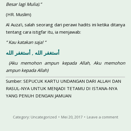
Besar lagi Mulia).”
(HR. Muslim)
Al Auza’i, salah seorang dari perawi hadits ini ketika ditanya
tentang cara istigfar itu, ia menjawab:
“ Kau katakan saja! “
أستغفر الله , أستغفر الله
(Aku memohon ampun kepada Allah, Aku memohon
ampun kepada Allah)
Sumber: SEPUCUK KARTU UNDANGAN DARI ALLAH DAN
RASUL-NYA UNTUK MENJADI TETAMU DI ISTANA-NYA
YANG PENUH DENGAN JAMUAN
Category:
Uncategorized
Mei 20, 2017
Leave a comment