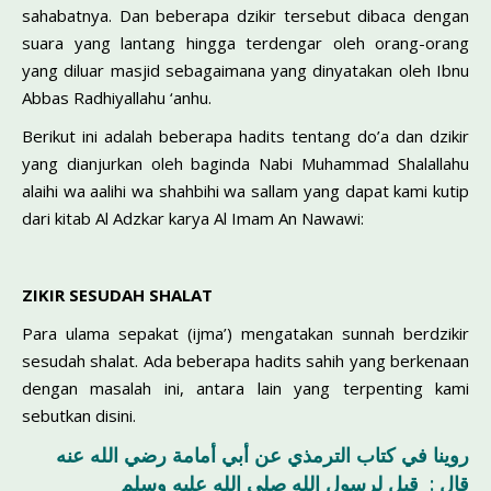
sahabatnya. Dan beberapa dzikir tersebut dibaca dengan
suara yang lantang hingga terdengar oleh orang-orang
yang diluar masjid sebagaimana yang dinyatakan oleh Ibnu
Abbas Radhiyallahu ‘anhu.
Berikut ini adalah beberapa hadits tentang do’a dan dzikir
yang dianjurkan oleh baginda Nabi Muhammad Shalallahu
alaihi wa aalihi wa shahbihi wa sallam yang dapat kami kutip
dari kitab Al Adzkar karya Al Imam An Nawawi:
ZIKIR SESUDAH SHALAT
Para ulama sepakat (ijma’) mengatakan sunnah berdzikir
sesudah shalat. Ada beberapa hadits sahih yang berkenaan
dengan masalah ini, antara lain yang terpenting kami
sebutkan disini.
روينا في كتاب الترمذي عن أبي أمامة رضي الله عنه
قال : قيل لرسول الله صلى الله عليه وسلم