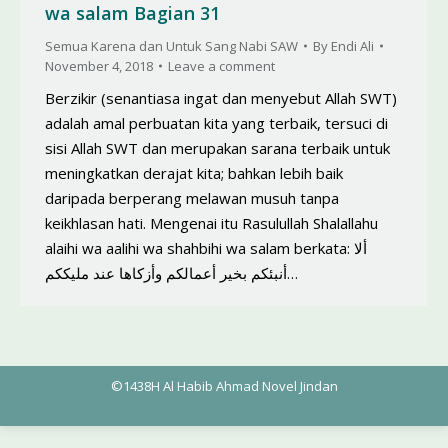
wa salam Bagian 31
Semua Karena dan Untuk Sang Nabi SAW
By
Endi Ali
November 4, 2018
Leave a comment
Berzikir (senantiasa ingat dan menyebut Allah SWT)
adalah amal perbuatan kita yang terbaik, tersuci di
sisi Allah SWT dan merupakan sarana terbaik untuk
meningkatkan derajat kita; bahkan lebih baik
daripada berperang melawan musuh tanpa
keikhlasan hati. Mengenai itu Rasulullah Shalallahu
alaihi wa aalihi wa shahbihi wa salam berkata: ألا
أنبئكم بخير أعمالكم وأزكاها عند مليككم…
©1438H Al Habib Ahmad Novel Jindan