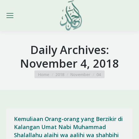
Daily Archives:
November 4, 2018
You are here:
Home
2018
November
04
Kemuliaan Orang-orang yang Berzikir di
Kalangan Umat Nabi Muhammad
Shalallahu alaihi wa aalihi wa shahbihi