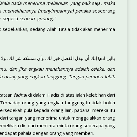
 Ta’ala tiada menerima melainkan yang baik
saja,
maka
ia memeliharanya (menyimpannya) penaka
seseorang
 seperti
sebuah gunung.”
disedekahkan, sedang Allah Ta’ala tidak akan menerima
ياابن آدم! إنك أن تبذل الفضل خير لك، وأن تمسكه شر لك، ولا تل
imu, dan jika engkau menahannya adalah celaka, dan
ada orang yang engkau tanggung. Tangan pemberi lebih
rkataan
fadhal
di dalam Hadis di atas ialah kelebihan dari
u. Terhadap orang yang engkau tanggungitu tidak boleh
rsedekah pula kepada orang lain, padahal mereka itu
 dari tangan yang menerima untuk menggalakkan orang
melihara diri dari meminta-minta orang seberapa yang
mendapat pahala dengan orang yang memberi.