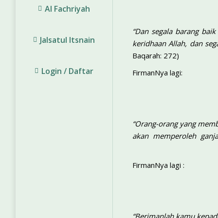
Al Fachriyah
“Dan segala barang bai
Jalsatul Itsnain
keridhaan Allah, dan se
Baqarah: 272)
Login / Daftar
FirmanNya lagi:
“Orang-orang yang memb
akan memperoleh 
FirmanNya lagi :
“Berimanlah kamu kepada