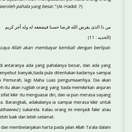
peroleh pahala yang besar.”
(AI-Hadid: 7)
من ذا الذى يقرض الله قرضا حسنا فيضعفه له وله أجر كريم
(الحديد : 11)
caya Allah akan membayar kembali dengan berlipat-
 di antaranya ada yang pahalanya besar, dan ada yang
 menyebut banyak,tiada pula ditentukan kadarnya sampai
ha Pemurah, lagi Maha Luas pengumiaanNya. Dia akan
itu akan rugilah orang yang tiada memikirkan anjuran
sifat kikir itu menguasai diri, dan ia pun merasa sayang
. Barangkali, adakalanya ia sampai merasa kikir untuk
thawwu’) sukarela. Kalau orang ini menjadi fakir atau
bih baik dan lebih selamat.
 dan membelanjakan harta pada jalan Allah Ta’ala dalam