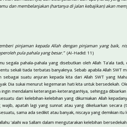
kamu dan membelanjakan (hartanya di jalan kebajikan) akan mem
mberi pinjaman kepada Allah dengan pinjaman yang baik, nis
peroleh pula pahala yang besar.”
(AI-Hadid: 11)
u segala pahala-pahala yang disebutkan oleh Allah Ta’ala tadi,
g tentu sekali tiada terbatas banyaknya. Sebab apabila Allah SWT
n sebagai suatu anjuran kepada kita dari Allah SWT yang Ma
 Dia sukai menurut kegemaran hati kita untuk bersedekah. Oleh 
iada ingin mendalami keterangan-keteranganNya, sehingga dibiarkan 
uatu dari kelebihan-kelebihan yang dikurniakan Allah kepadanya
wajib, apatah lagi yang sunnat atau yang dikeluarkan secara (ta
esuatu, sama ada sedikit atau banyak, niscaya yang demikian itu le
allahu ‘alaihi wa Sallam dalam mengutarakan kelebihan bersedekah