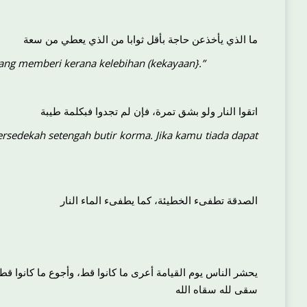
ما الذي يأخذعن حاجة بأقل ثوابا من الذي يعطي من سعة
yang memberi kerana kelebihan (kekayaan}.”
اتقوا النار ولو بشق تمرة، فإن لم تجدوا فبكلمة طيبة
rsedekah setengah butir korma. Jika kamu tiada dapat
الصدقة تطفىء الخطيئة، كما يطفىء الماء النار
يحشر الناس يوم القيامة أعرى ما كانوا قط، وأجوع ما كانوا ق
سقى لله سقاه الله