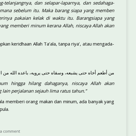
telanjangnya, dan selapar-laparnya, dan sedahaga-
a-mana sebelum itu. Maka barang siapa yang memben
inya pakaian kelak di waktu itu. Barangsiapa yang
yang memberi minum kerana Allah, niscaya Allah akan
apkan keridhaan Allah Ta’ala, tanpa riya’, atau mengada-
من أطعم أخاه حتى يشبعه، وسقاه حتى يرويه، باعده الله من ا
um hingga hilang dahaganya, niscaya Allah akan
lain perjalanan sejauh lima ratus tahun.”
pahala memberi orang makan dan minum, ada banyak yang
pula.
 a comment