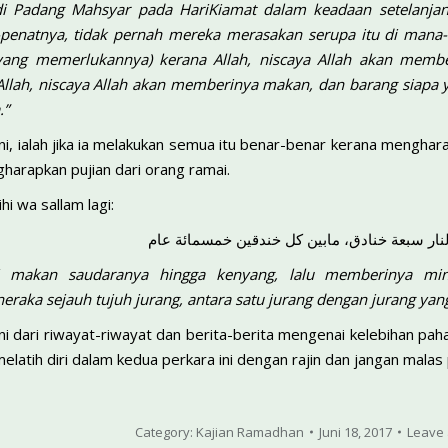
i Padang Mahsyar pada HariKiamat dalam keadaan setelanjang-
-penatnya, tidak pernah mereka merasakan serupa itu di man
yang memerlukannya) kerana Allah, niscaya Allah akan member
lah, niscaya Allah akan memberinya makan, dan barang siapa 
.”
ini, ialah jika ia melakukan semua itu benar-benar kerana menghar
harapkan pujian dari orang ramai.
ihi wa sallam lagi:
لنار سبعة خنادق، مابين كل خندقين خمسمائة عام
 makan saudaranya hingga kenyang, lalu memberinya min
raka sejauh tujuh jurang, antara satu jurang dengan jurang yang 
sini dari riwayat-riwayat dan berita-berita mengenai kelebihan 
melatih diri dalam kedua perkara ini dengan rajin dan jangan malas 
Category:
Kajian Ramadhan
Juni 18, 2017
Leave