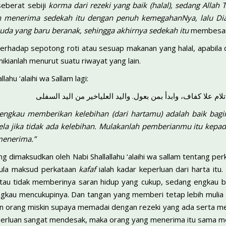
seberat sebiji
korma dari rezeki yang baik (halal), sedang Allah
n menerima sedekah itu dengan penuh kemegahanNya, lalu D
da yang baru beranak, sehingga akhirnya sedekah itu
membesar
terhadap sepotong roti atau sesuap makanan yang halal, apabila 
mikianlah menurut suatu riwayat yang lain.
lahu ‘alaihi wa Sallam lagi:
ام علا كفاف، وابدأ بمن بعول. واليد العلياخير من اليد السفلى
engkau memberikan kelebihan (dari hartamu) adalah baik bag
cela jika tidak ada kelebihan. Mulakanlah pemberianmu itu kep
menerima.”
g dimaksudkan oleh Nabi Shallallahu ‘alaihi wa sallam tentang pe
pula maksud perkataan
kafaf
ialah kadar keperluan dari harta it
tau tidak memberinya saran hidup yang cukup, sedang engkau be
ngkau mencukupinya. Dan tangan yang memberi tetap lebih mulia
n orang miskin supaya memadai dengan rezeki yang ada serta me
 keperluan sangat mendesak, maka orang yang menerima itu sama 