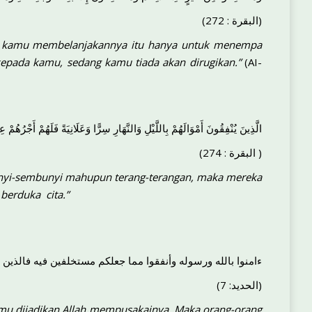
(البقرة : 272)
dan kamu membelanjakannya itu hanya untuk menempa
 kepada kamu, sedang kamu tiada akan dirugikan.”
(AI-
الَّذِينَ يُنْفِقُونَ أَمْوَالَهُمْ بِاللَّيْلِ وَالنَّهَارِ سِرًّا وَعَلَانِيَةً فَلَهُمْ أَجْرُهُمْ 
(البقرة : 274 )
nyi-sembunyi mahupun terang-terangan, maka mereka
takut dan tiada pula berduka cita.”
ءامنوا بالله ورسوله وأنفقوا مما جعلكم مستخلفين فيه فالذين ء
(الحديد: 7)
kamu dijadikan Allah mempusakainya. Maka orang-orang