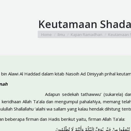
Keutamaan Shad
You are here:
Home
Ilmu
Kajian Ramadhan
Keutamaan 
 bin Alawi Al Haddad dalam kitab Nasoih Ad Diniyyah prihal keut
nnah
Adapun sedekah tathawwu’ (sukarela) dan
keridhaan Allah Ta’ala dan mengumpul pahalaNya, memang telah 
sulullah Shallallahu ‘alaihi wa sallam yang kalau hendak dihitung 
n beberapa firman dan Hadis berikut yaitu, firman Allah Ta’ala:
 تُنْفِقُوا مِنْ خَيْرٍ يُوَفَّ إِلَيْكُمْ وَأَنْتُمْ لَا تُظْلَمُونَ