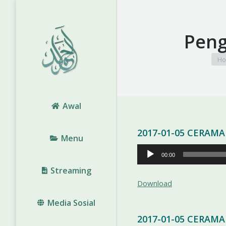
Peng
You 
H
Awal
2017-01-05 CERAM
Menu
Pemutar
00:00
Audio
Streaming
Download
Media Sosial
2017-01-05 CERAM