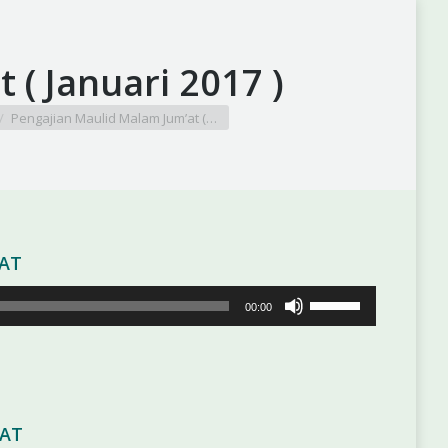
 ( Januari 2017 )
Pengajian Maulid Malam Jum’at (…
’AT
Gunakan
00:00
Anak
Panah
Atas/Bawah
untuk
menaikkan
’AT
atau