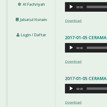
Al Fachriyah
Pemutar
00:00
Audio
Jalsatul Itsnain
Download
Login / Daftar
2017-01-05 CERAM
Pemutar
00:00
Audio
Download
2017-01-05 CERAM
Pemutar
00:00
Audio
Download