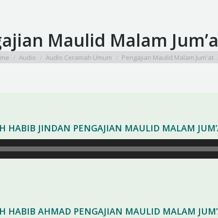
ajian Maulid Malam Jum’at
are here:
ome
Audio
Audio Ceramah Umum
Pengajian Maulid Malam Jum'at
AH HABIB JINDAN PENGAJIAN MAULID MALAM JUM
AH HABIB AHMAD PENGAJIAN MAULID MALAM JUM