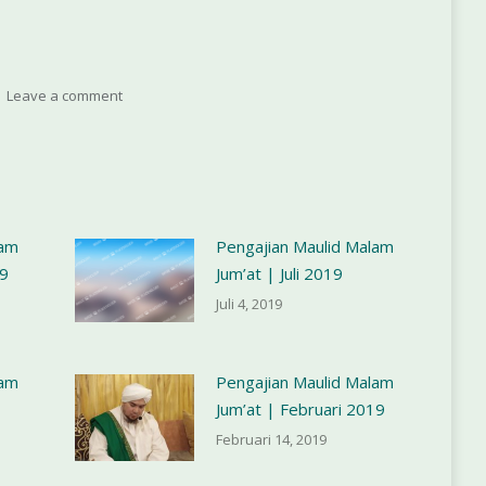
untuk
menaikkan
atau
Leave a comment
menurunkan
volume.
lam
Pengajian Maulid Malam
19
Jum’at | Juli 2019
Juli 4, 2019
lam
Pengajian Maulid Malam
Jum’at | Februari 2019
Februari 14, 2019