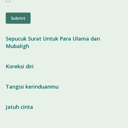
file
types:
doc,
docx,
pdf.
Sepucuk Surat Untuk Para Ulama dan
Mubaligh
Koreksi diri
Tangisi kerinduanmu
Jatuh cinta