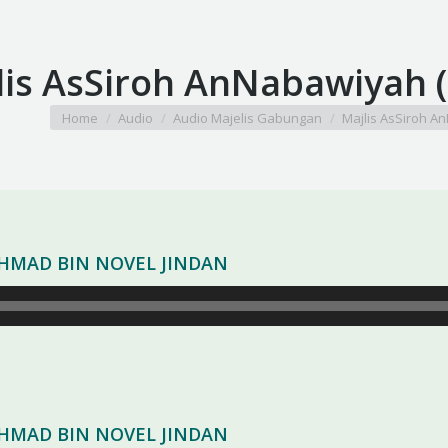
lis AsSiroh AnNabawiyah (
You are here:
Home
Audio
Audio Majelis Gabungan
Majlis AsSiroh A
 AHMAD BIN NOVEL JINDAN
 AHMAD BIN NOVEL JINDAN