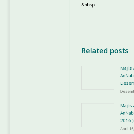
&nbsp
Related posts
Majlis
AnNab
Desem
Desemb
Majlis
AnNaba
2016 )
April 16