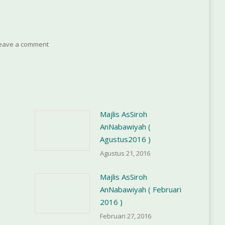
untuk
menaikkan
atau
eave a comment
menurunkan
volume.
Majlis AsSiroh
AnNabawiyah (
Agustus2016 )
Agustus 21, 2016
Majlis AsSiroh
AnNabawiyah ( Februari
2016 )
Februari 27, 2016