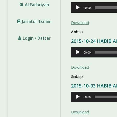
Al Fachriyah
Pemutar
00:00
Audio
Jalsatul Itsnain
Download
&nbsp
Login / Daftar
2015-10-24 HABIB
Pemutar
00:00
Audio
Download
&nbsp
2015-10-03 HABIB
Pemutar
00:00
Audio
Download