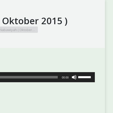
 Oktober 2015 )
nNabawiyah ( Oktober…
Gunakan
00:00
Anak
Panah
Atas/Bawah
untuk
menaikkan
atau